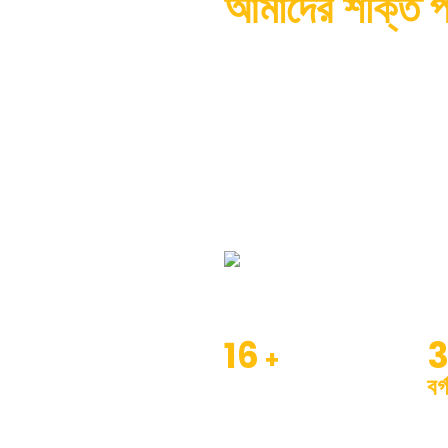
আমাদের সম্পর্কে
আমাদের শক্তি প্
Xiamen Order Chime Technology 
উত্পাদন বিশেষজ্ঞ. আমাদের প্রধান পণ্যগুল
(সেগমেন্ট), ট্র্যাক জুতা, বোল্ট, ট্র্যাক
জন্য অন্যান্য আন্ডারক্যারেজ আনুষাঙ্গিক
আরো দেখুন
ভিডিওটি দেখতে ক্লিক করু
16
+
বর্
প্রতিষ্ঠিত বছর
কার