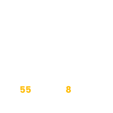
এবং ঢালাই
ডলার, স্প্রোকেট
র ক্রেনগুলির
55
8
পেশাদার সরঞ্জাম
পণ্য এবং পরিষেবা দ্বারা
আচ্ছাদিত শিল্প