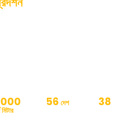
রদর্শন
CO., LTD. নির্মাতারা সারা বছর ধরে নির্মাণ যন্ত্রপাতি forgings 
ির মধ্যে রয়েছে ড্রাই/অয়েল ট্র্যাক লিঙ্ক, ট্র্যাক রোলার, ক্যারিয়ার রোলার, আই
 অ্যাডজাস্টার অ্যাসেম্বলি এবং এক্সকাভেটর, বুলডোজার, রোটারি ড্রিলিং রিগ এবং ক্রলা
।
ন
3000
56
38
দেশ
গ মিটার
পণ্য রপ্তানি করা হয়
কারিগরি কর্মীরা
খানা এলাকা