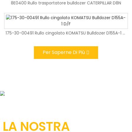
8E0400 Rullo trasportatore bulldozer CATERPILLAR D8N
8E0400 Rullo trasportatore bulldozer CATERPILLAR D8N
In magazzino EX200-5 Dado e bullone per cingoli per escavatore di alta qualità
175-30-00491 Rullo cingolato KOMATSU Bulldozer D155A-1 D/F
Logo OEM EX200-5 Perno di tracciamento Alta qualità
175-30-00491 Rullo cingolato KOMATSU Bulldozer D155A-1 D/F
Per Saperne Di Più
CHI SIAMO
LA NOSTRA