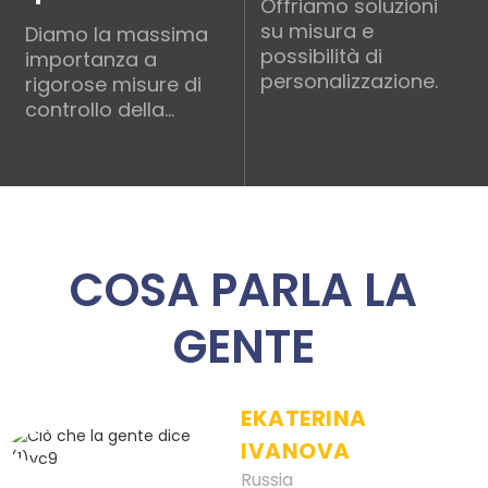
Offriamo soluzioni
su misura e
Diamo la massima
possibilità di
importanza a
personalizzazione.
rigorose misure di
controllo della
qualità durante
l'intero ciclo
produttivo.
COSA PARLA LA
GENTE
EKATERINA
IVANOVA
Russia