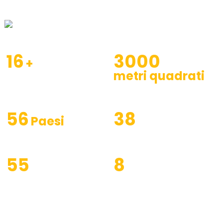
Vedi Di Più
Clicca per vedere il video
16
3000
+
metri quadrati
Anni di fondazione
Area di fabbrica
56
38
Paesi
Prodotti esportati in
Lavoratori tecnici
55
8
Attrezzatura
Settori coperti da
professionale
prodotti e servizi