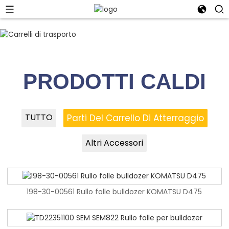
01
02
PRODOTTI CALDI
TUTTO
Parti Del Carrello Di Atterraggio
Altri Accessori
198-30-00561 Rullo folle bulldozer KOMATSU D475
198-30-00561 Rullo folle bulldozer KOMATSU D475
Produzione di punte finali per bulldozer D5C OEM