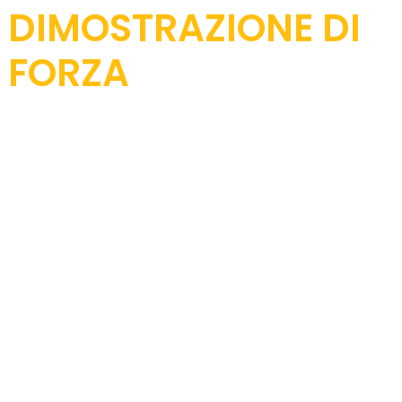
DIMOSTRAZIONE DI
FORZA
Xiamen Order Chime Technology CO., LTD. è il
produttore specializzato nella produzione di
forgiati e getti per macchinari edili tutto l'anno. I
nostri prodotti principali includono maglie per
cingoli a secco/olio, rulli per cingoli, rulli
portanti, tenditori, ruote dentate (segmenti),
pattini per cingoli, bulloni, gruppi di regolazione
cingoli e altri accessori per sottocarro per
escavatori, bulldozer, perforatrici rotanti e gru
cingolate.