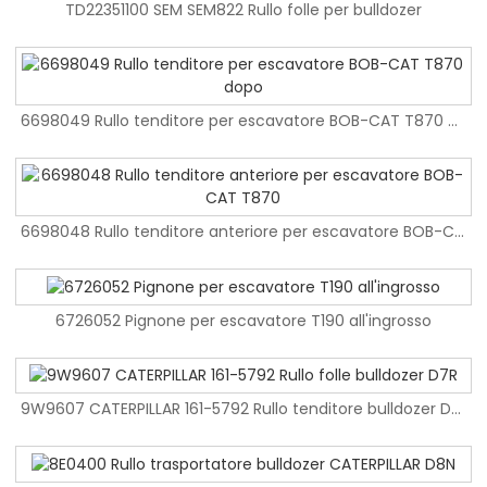
Gruppo regolatore cingoli bulldozer Premium D85
TD22351100 SEM SEM822 Rullo folle per bulldozer
TD22351100 SEM SEM822 Rullo folle per bulldozer
6698049 Rullo tenditore per escavatore BOB-CAT T870 dopo
6698049 Rullo tenditore per escavatore BOB-CAT T870 dopo
9271451 Gruppo regolatore cingoli per escavatore ZX1200-6 di alta qualità
6698048 Rullo tenditore anteriore per escavatore BOB-CAT T870
6698048 Rullo tenditore anteriore per escavatore BOB-CAT T870
Gruppo regolatore cingoli per escavatore all'ingrosso EC950E
6726052 Pignone per escavatore T190 all'ingrosso
6726052 Pignone per escavatore T190 all'ingrosso
Prezzo competitivo Escavatore EX200-5 Cilindro di tensione
9W9607 CATERPILLAR 161-5792 Rullo tenditore bulldozer D7R
Bullone e dadi per pattini da pista EX200-5 all'ingrosso
9W9607 CATERPILLAR 161-5792 Rullo tenditore bulldozer D7R