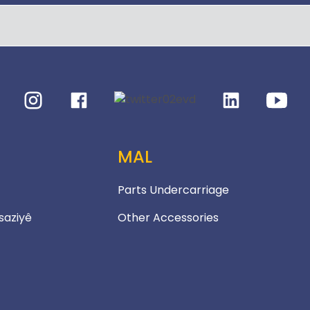
MAL
Parts Undercarriage
saziyê
Other Accessories