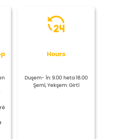
pp
Hours
en
Duşem- În: 9.00 heta 18.00
Şemî, Yekşem: Girtî
y
rê
a