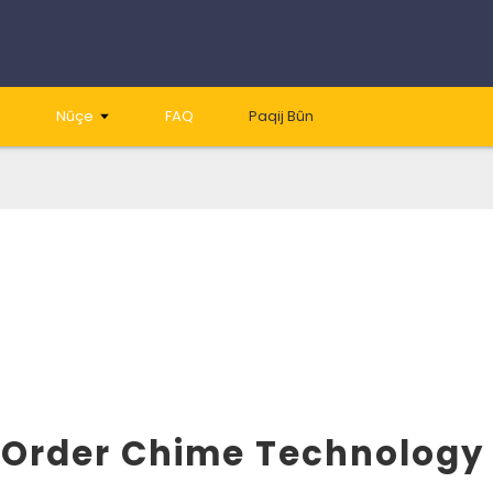
Nûçe
FAQ
Paqij Bûn
Order Chime Technology C