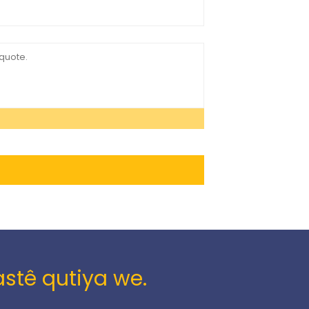
stê qutiya we.