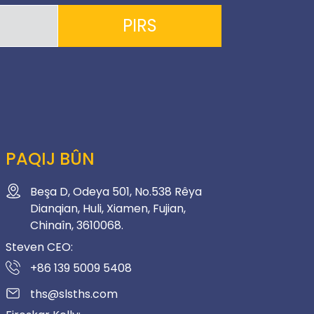
PIRS
PAQIJ BÛN
Beşa D, Odeya 501, No.538 Rêya
Dianqian, Huli, Xiamen, Fujian,
Chinaîn, 3610068.
Steven CEO:
+86 139 5009 5408
ths@slsths.com