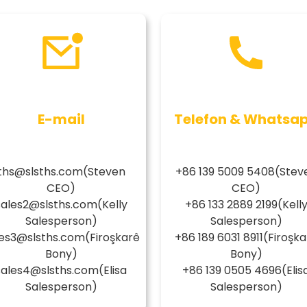
E-mail
Telefon & Whatsa
ths@slsths.com
(Steven
+86 139 5009 5408
(Stev
CEO)
CEO)
sales2@slsths.com
(Kelly
+86 133 2889 2199
(Kell
Salesperson)
Salesperson)
les3@slsths.com
(Firoşkarê
+86 189 6031 8911
(Firoşka
Bony)
Bony)
sales4@slsths.com
(Elisa
+86 139 0505 4696
(Elis
Salesperson)
Salesperson)