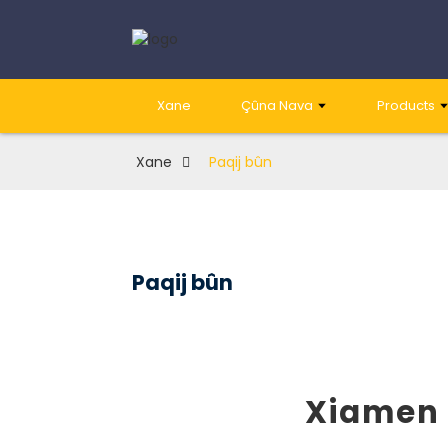
Xane
Çûna Nava
Products
Xane
Paqij bûn
Paqij bûn
Xiamen 