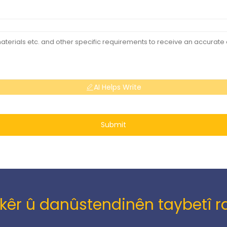
AI Helps Write
Submit
kêr û danûstendinên taybetî ra