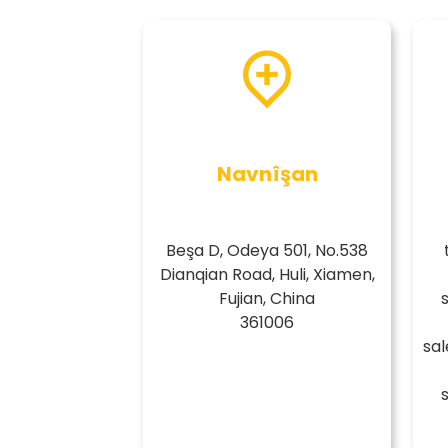
Navnîşan
Beşa D, Odeya 501, No.538
Dianqian Road, Huli, Xiamen,
Fujian, China
361006
sa