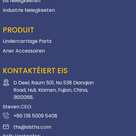
Eis Neiegkeeten
Industrie Neiegkeeten
PRODUIT
Undercarriage Parts
Aner Accessoiren
KONTAKTÉIERT EIS
D Deel, Raum 501, No.538 Dianqian
Road, Huli, Xiamen, Fujian, China,
3610068.
Steven CEO:
+86 139 5009 5408
ths@slsths.com