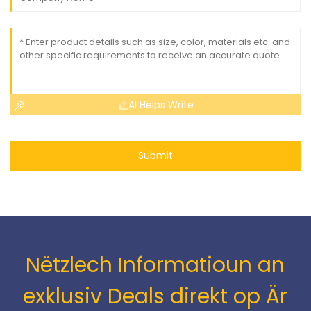
AI Helps Write
Submit
Nëtzlech Informatioun an
exklusiv Deals direkt op Är