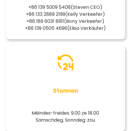
+86 139 5009 5408
(Steven CEO)
+86 133 2889 2199
(Kelly Verkeefer)
+86 189 6031 8911
(Bony Verkeefer)
+86 139 0505 4696
(Elisa Verkäufer)
Stonnen
Méindes-freides: 9.00 ze 18.00
Samschdeg, Sonndeg: zou