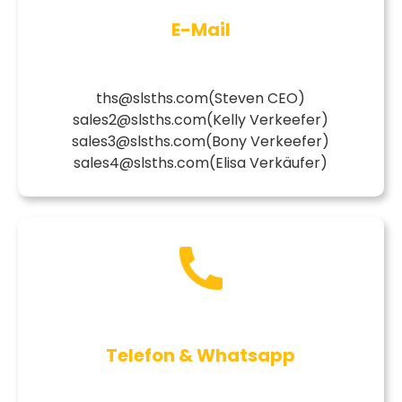
E-Mail
ths@slsths.com
(Steven CEO)
sales2@slsths.com
(Kelly Verkeefer)
sales3@slsths.com
(Bony Verkeefer)
sales4@slsths.com
(Elisa Verkäufer)
Telefon & Whatsapp