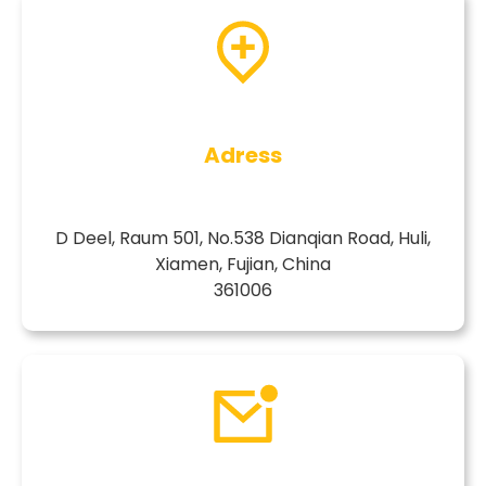
Adress
D Deel, Raum 501, No.538 Dianqian Road, Huli,
Xiamen, Fujian, China
361006