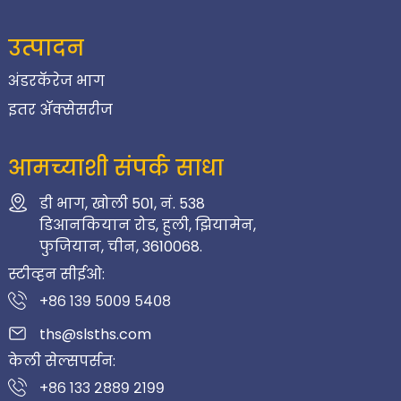
उत्पादन
अंडरकॅरेज भाग
इतर ॲक्सेसरीज
आमच्याशी संपर्क साधा
डी भाग, खोली 501, नं. 538
डिआनकियान रोड, हुली, झियामेन,
फुजियान, चीन, 3610068.
स्टीव्हन सीईओ:
+८६ १३९ ५००९ ५४०८
ths@slsths.com
केली सेल्सपर्सन:
+८६ १३३ २८८९ २१९९