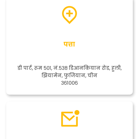
पत्ता
डी पार्ट, रूम ५०१, ​​नं.५३८ डिआनकियान रोड, हुली,
झियामेन, फुजियान, चीन
३६१००६