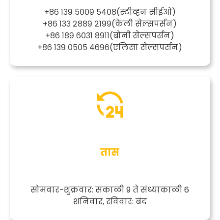
+८६ १३९ ५००९ ५४०८
(स्टीव्हन सीईओ)
+८६ १३३ २८८९ २१९९
(केली सेल्सपर्सन)
+८६ १८९ ६०३१ ८९११
(बोनी सेल्सपर्सन)
+८६ १३९ ०५०५ ४६९६
(एलिसा सेल्सपर्सन)
तास
सोमवार-शुक्रवार: सकाळी 9 ते संध्याकाळी 6
शनिवार, रविवार: बंद