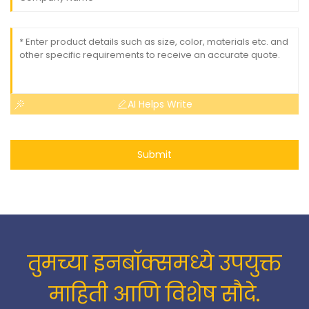
AI Helps Write
Submit
तुमच्या इनबॉक्समध्ये उपयुक्त
माहिती आणि विशेष सौदे.