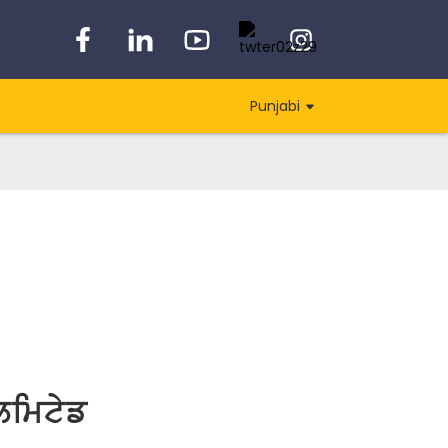
Punjabi
ਿਮਿਟੇਡ