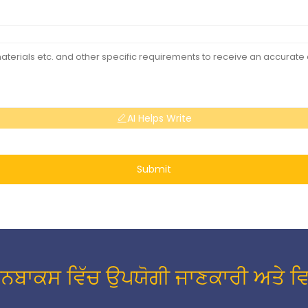
AI Helps Write
Submit
ਇਨਬਾਕਸ ਵਿੱਚ ਉਪਯੋਗੀ ਜਾਣਕਾਰੀ ਅਤੇ ਵਿਸ਼ੇ