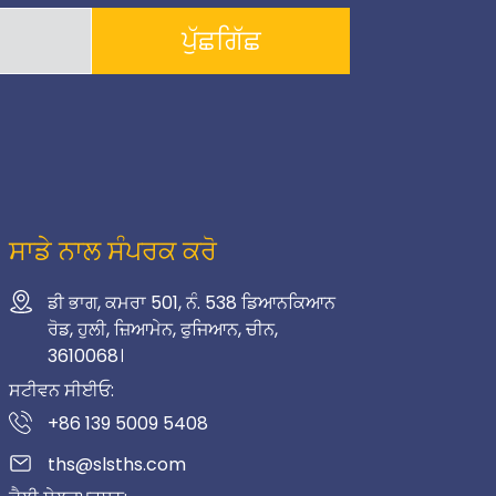
ਪੁੱਛਗਿੱਛ
ਸਾਡੇ ਨਾਲ ਸੰਪਰਕ ਕਰੋ
ਡੀ ਭਾਗ, ਕਮਰਾ 501, ਨੰ. 538 ਡਿਆਨਕਿਆਨ
ਰੋਡ, ਹੁਲੀ, ਜ਼ਿਆਮੇਨ, ਫੁਜਿਆਨ, ਚੀਨ,
3610068।
ਸਟੀਵਨ ਸੀਈਓ:
+86 139 5009 5408
ths@slsths.com