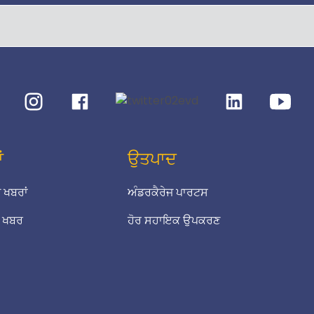
ਂ
ਉਤਪਾਦ
 ਖਬਰਾਂ
ਅੰਡਰਕੈਰੇਜ ਪਾਰਟਸ
 ਖਬਰ
ਹੋਰ ਸਹਾਇਕ ਉਪਕਰਣ