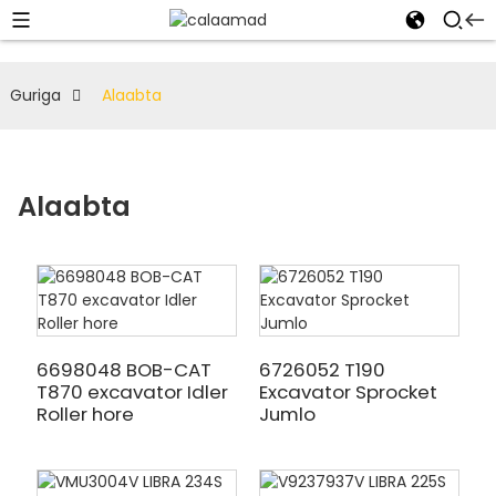
Guriga
Alaabta
Alaabta
6698048 BOB-CAT
6726052 T190
T870 excavator Idler
Excavator Sprocket
Roller hore
Jumlo