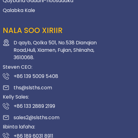
Qaybaha Gaadhi-hoosaadka
Qalabka Kale
NALA SOO XIRIIR
D qayb, Qolka 501, No.538 Dianqian
Road,Huli, Xiamen, Fujian, Shiinaha,
3610068.
Steven CEO:
+86 139 5009 5408
ths@slsths.com
Kelly Sales:
+86 133 2889 2199
sales2@slsths.com
Iibinta lafaha:
+86 189 6031 8911