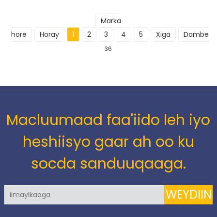
Marka
hore
Horay
1
2
3
4
5
Xiga
Dambe
36
Macluumaad faa'iido leh iyo
heshiisyo gaar ah oo ku
socda sanduuqaaga.
WEYDIIN