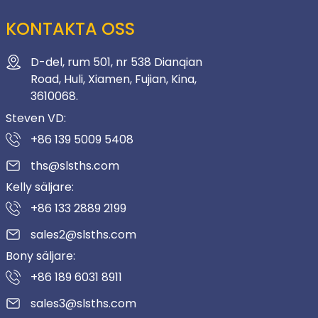
KONTAKTA OSS
D-del, rum 501, nr 538 Dianqian
Road, Huli, Xiamen, Fujian, Kina,
3610068.
Steven VD:
+86 139 5009 5408
ths@slsths.com
Kelly säljare:
+86 133 2889 2199
sales2@slsths.com
Bony säljare:
+86 189 6031 8911
sales3@slsths.com