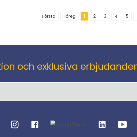
Första
Föreg
1
2
3
4
5
n och exklusiva erbjudanden di