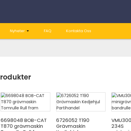
Nyheter
FAQ
Kontakta Oss
rodukter
6698048 BOB-CAT
6726052 T190
VMU300
T870 grävmaskin
Grävmaskin
234S