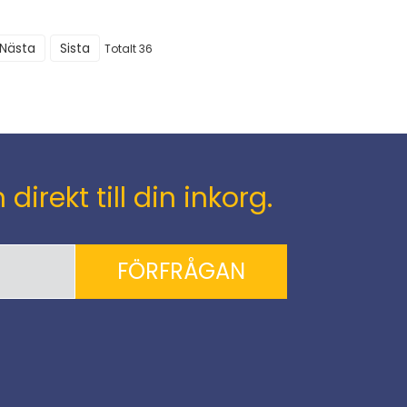
Nästa
Sista
Totalt 36
rekt till din inkorg.
FÖRFRÅGAN