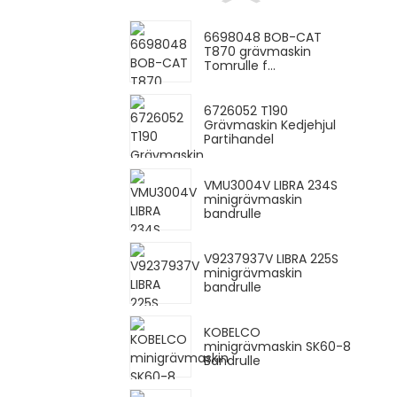
6698048 BOB-CAT
T870 grävmaskin
Tomrulle f...
6726052 T190
Grävmaskin Kedjehjul
Partihandel
VMU3004V LIBRA 234S
minigrävmaskin
bandrulle
V9237937V LIBRA 225S
minigrävmaskin
bandrulle
KOBELCO
minigrävmaskin SK60-8
Bandrulle