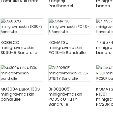
Tomrulle Rull fram
Kedjehjul
minigrä
Partihandel
bandrul
KOBELCO
KOMATSU
4719574
minigrävmaskin
minigrävmaskin
minigrä
SK60-8 Bandrulle
PC40-5 Bandrulle
bandrul
MU3004 LIBRA 130S
3F3028051
KOMATS
minigrävmaskin
minigrävmaskin
R1301
bandrulle
PC35R UTILITY
minigrä
Bandrulle
PC20R b