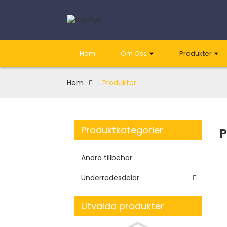
Hem
Om Oss
Produkter
Hem
Produkter
Produktkategorier
P
Andra tillbehör
Underredesdelar
Utvalda produkter