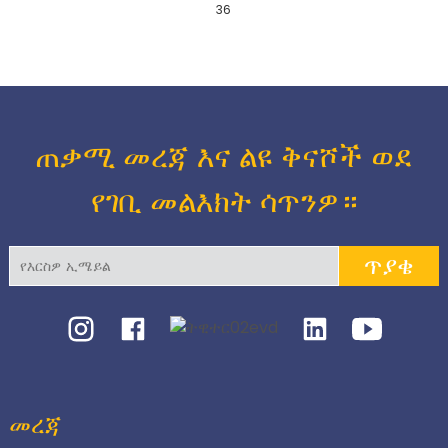
36
ጠቃሚ መረጃ እና ልዩ ቅናሾች ወደ
የገቢ መልእክት ሳጥንዎ።
ጥያቄ
መረጃ