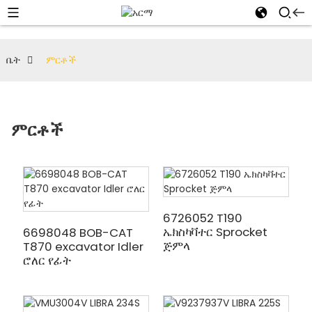
ቤት
ምርቶች
ምርቶች
6726052 T190
ኤክስካቫተር Sprocket
6698048 BOB-CAT
ጅምላ
T870 excavator Idler
ሮለር የፊት