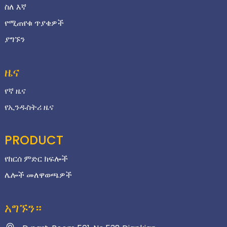
ስለ እኛ
የሚጠየቁ ጥያቄዎች
ያግኙን
ዜና
የኛ ዜና
የኢንዱስትሪ ዜና
PRODUCT
የከርሰ ምድር ክፍሎች
ሌሎች መለዋወጫዎች
አግኙን።