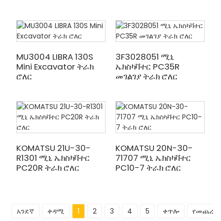
MU3004 LIBRA 130S
3F3028051 ሚኒ
Mini Excavator ትራክ
ኤክስካቫተር PC35R
ሮለር
መገልገያ ትራክ ሮለር
KOMATSU 21U-30-
KOMATSU 20N-30-
R1301 ሚኒ ኤክስካቫተር
71707 ሚኒ ኤክስካቫተር
PC20R ትራክ ሮለር
PC10-7 ትራክ ሮለር
አንደኛ
ቀዳሚ
1
2
3
4
5
ቀጥሎ
የመጨረሻ