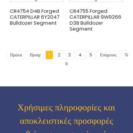
CR4754 D4B Forged
CR4755 Forged
CATERPILLAR 6Y2047
CATERPILLAR 9W9266
Bulldozer Segment
D3B Bulldozer
Segment
Πρώτα
Προηγ
1
2
3
4
5
Επόμενος
Τελε
9
Χρήσιμες πληροφορίες και
αποκλειστικές προσφορές