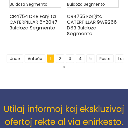
CR4754 D4B Forĝita
CR4755 Forĝita
CATERPILLAR 6Y2047
CATERPILLAR 9W9266
Buldoza Segmento
D3B Buldoza
Segmento
Unue
Antaŭa
1
2
3
4
5
Poste
Last
9
Utilaj informoj kaj ekskluzivaj
ofertoj rekte al via enirkesto.