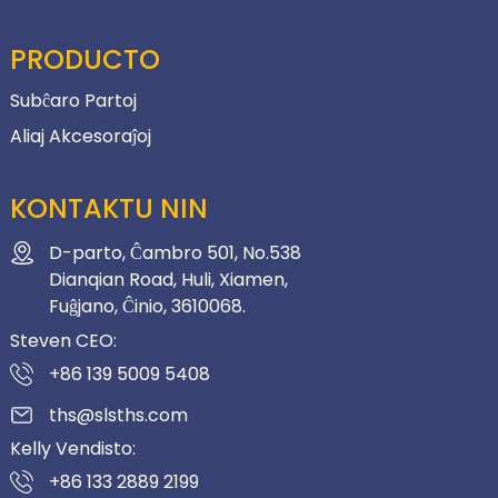
PRODUCTO
Subĉaro Partoj
Aliaj Akcesoraĵoj
KONTAKTU NIN
D-parto, Ĉambro 501, No.538
Dianqian Road, Huli, Xiamen,
Fuĝjano, Ĉinio, 3610068.
Steven CEO:
+86 139 5009 5408
ths@slsths.com
Kelly Vendisto:
+86 133 2889 2199