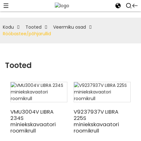
Kodu
Tooted
Veermiku osad
Rööbastee/põhjarullid
Tooted
VMU3004V LIBRA
V9237937V LIBRA
234S
225S
miniekskavaatori
miniekskavaatori
roomikrull
roomikrull