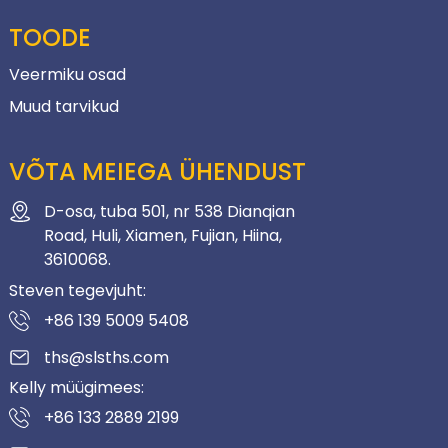
TOODE
Veermiku osad
Muud tarvikud
VÕTA MEIEGA ÜHENDUST
D-osa, tuba 501, nr 538 Dianqian
Road, Huli, Xiamen, Fujian, Hiina,
3610068.
Steven tegevjuht:
+86 139 5009 5408
ths@slsths.com
Kelly müügimees:
+86 133 2889 2199