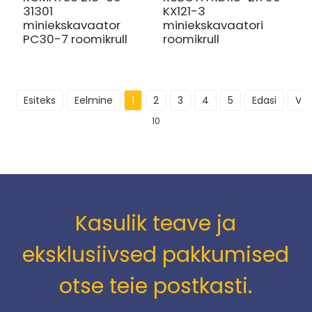
31301
KX121-3
miniekskavaator
miniekskavaatori
PC30-7 roomikrull
roomikrull
Esiteks
Eelmine
1
2
3
4
5
Edasi
Vi
10
Kasulik teave ja
eksklusiivsed pakkumised
otse teie postkasti.