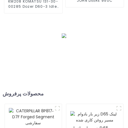
JOHN DEERE 950C
KM208 KOMATSU 131-30-
00285 Dozer D60-3 Idler
Roller
محصولات پرفروش
زیر بار بادوام D65