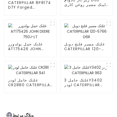
CATERPILLAR 8P8174
لینک مسیر روغن کاری
D7F Forged
شده
Segment سفارشی
غلتک مسیر فلنج دوبل
غلتک حمل بولدوزر
AT175426 JOHN
CATERPILLAR 120-
DEERE 750J-LT
5766 D6R
غلتک حامل 3Y3402
غلتک حامل لودر
لودر CATERPILLAR
CR2880 CATERPILLAR
941
963
وبلاگ مرتبط