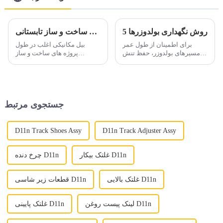
5 روش نگهداری بولدوزرها
مدیریت چالش های بیل مکانیکی در دمای بالا در ساخت و ساز تابستانی
برای اطمینان از طول عمر
بیل مکانیکی اغلب در طول
مسیرهای بولدوزر، حفظ تنش
پروژه های ساخت و ساز
صحیح ضروری است. سفت
تابستانی با یک چالش مهم روبرو
شدن بیش از حد می تواند باعث
می شود: مسائل مربوط به
ایجاد فشار بیش از حد بر روی
دمای بالا. افزایش دمای آب و
پین ها و بوش های مسیر شود که
روغن اتفاقات رایجی هستند که
منجر به سایش زودرس ...
به طور قابل توجهی آسیب می
جستجوی مرتبط
رسانند...
D11n Track Shoes Assy
D11n Track Adjuster Assy
غلتک بیکار D11n
چرخ دنده D11n
غلتک بالایی D11n
قطعات زیر شاسی D11n
لینک پیست روغن D11n
غلتک پایینی D11n