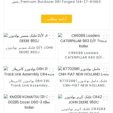
بخش Premium Buldozer D61 Forged 134-27-61460
ادامه مطلب
غلتک مسیر بولدوزر D/F JOHN
DEERE 850J
CR6089 Loaders
CATERPILLAR 963 D/F
Track Roller
غلتک حامل بولدوزر 87702981
بولدوزر کاترپیلار D6H 39L
Track Link Assembly
CNH-FIAT NEW HOLLAND
CR4424
D180
غلتک کریر بولدوزر CR4284