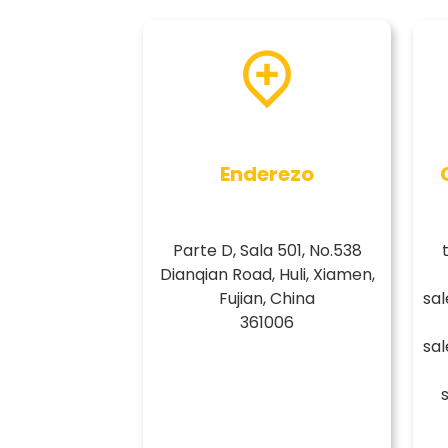
Enderezo
Parte D, Sala 501, No.538
Dianqian Road, Huli, Xiamen,
Fujian, China
sa
361006
sa