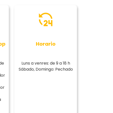
pp
Horario
de
Luns a venres: de 9 a 18 h
Sábado, Domingo: Pechado
dor
or
a