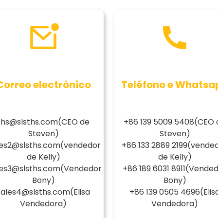
Correo electrónico
Teléfono e Whatsa
ths@slsths.com
(CEO de
+86 139 5009 5408
(CEO 
Steven)
Steven)
les2@slsths.com
(vendedor
+86 133 2889 2199
(vende
de Kelly)
de Kelly)
les3@slsths.com
(Vendedor
+86 189 6031 8911
(Vended
Bony)
Bony)
sales4@slsths.com
(Elisa
+86 139 0505 4696
(Elis
Vendedora)
Vendedora)