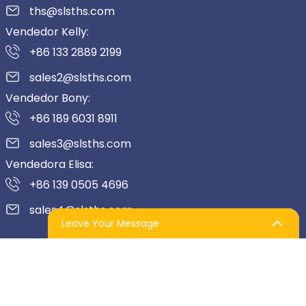
ths@slsths.com
Vendedor Kelly:
+86 133 2889 2199
sales2@slsths.com
Vendedor Bony:
+86 189 6031 8911
sales3@slsths.com
Vendedora Elisa:
+86 139 0505 4696
sales4@slsths.com
Leave Your Message