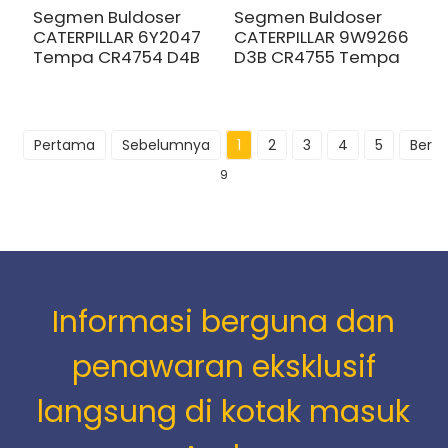
Segmen Buldoser
Segmen Buldoser
CATERPILLAR 6Y2047
CATERPILLAR 9W9266
Tempa CR4754 D4B
D3B CR4755 Tempa
Pertama
Sebelumnya
1
2
3
4
5
Berik
9
Informasi berguna dan
penawaran eksklusif
langsung di kotak masuk