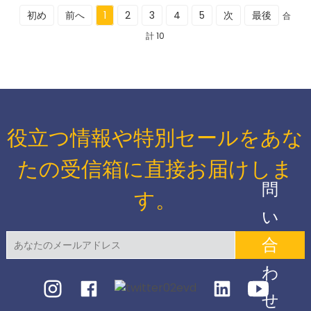
初め
前へ
1
2
3
4
5
次
最後
合
計 10
役立つ情報や特別セールをあな
たの受信箱に直接お届けしま
問
す。
い
合
わ
せ