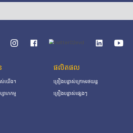
ន
ផលិតផល
របស់យើង។
គ្រឿងបន្លាស់ក្រោមរថយន្ត
ស្សាហកម្ម
គ្រឿងបន្លាស់ផ្សេងៗ