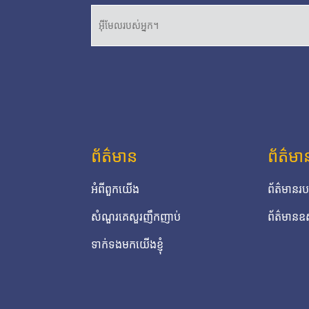
ព័ត៌មាន
ព័ត៌មា
អំពីពួកយើង
ព័ត៌មាន
សំណួរគេសួរញឹកញាប់
ព័ត៌មានឧ
ទាក់ទងមកយើងខ្ញុំ