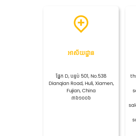
អាស័យដ្ឋាន
ផ្នែក D, បន្ទប់ 501, No.538
th
Dianqian Road, Huli, Xiamen,
Fujian, China
s
៣៦១០០៦
sa
s