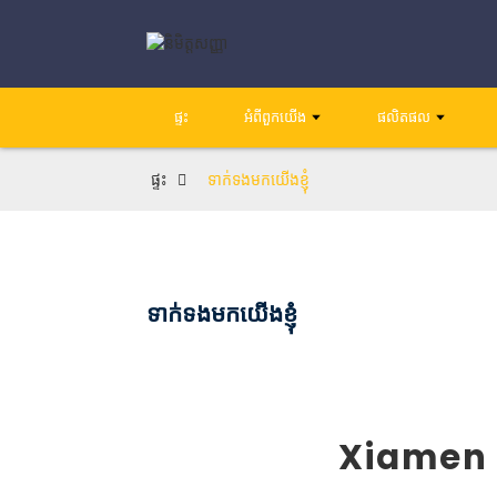
ផ្ទះ
អំពីពួកយើង
ផលិតផល
ផ្ទះ
ទាក់ទងមកយើងខ្ញុំ
ទាក់ទងមកយើងខ្ញុំ
Xiamen 