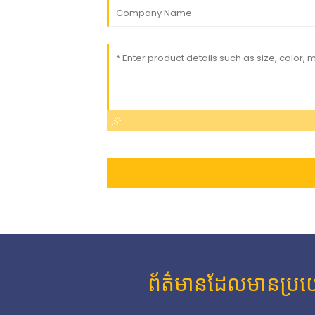
ព័ត៌មានដែលមានប្រយោជ