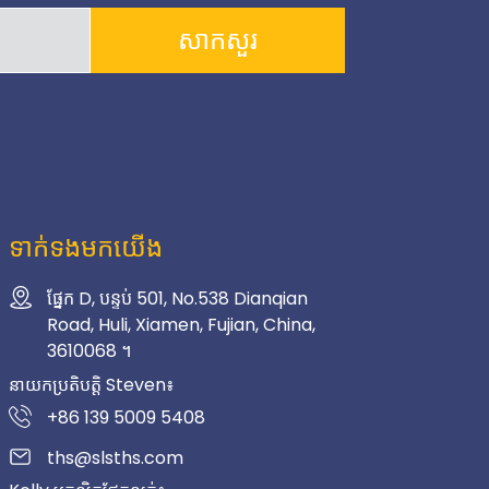
សាកសួរ
ទាក់ទងមកយើង
ផ្នែក D, បន្ទប់ 501, No.538 Dianqian
Road, Huli, Xiamen, Fujian, China,
3610068 ។
នាយកប្រតិបត្តិ Steven៖
+86 139 5009 5408
ths@slsths.com