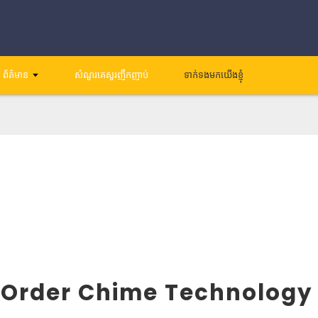
ព័ត៌មាន
សំណួរគេសួរញឹកញាប់
ទាក់ទងមកយើងខ្ញុំ
Order Chime Technology C