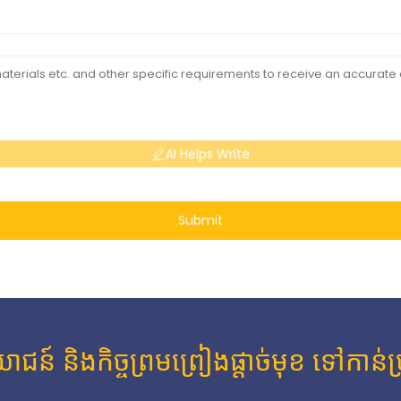
AI Helps Write
Submit
ន៍ និងកិច្ចព្រមព្រៀងផ្តាច់មុខ ទៅកាន់ប្