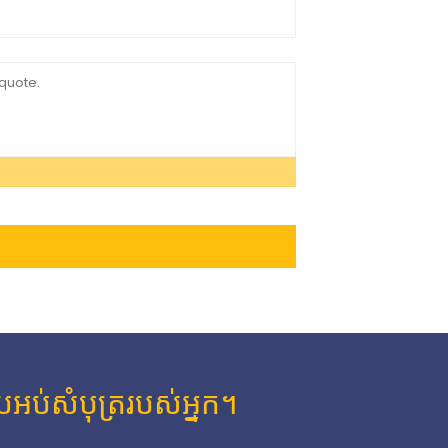
រអប់សំបុត្ររបស់អ្នក។