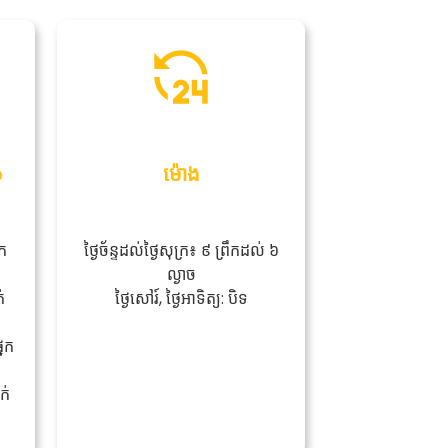
p
ម៉ោង
ក
ថ្ងៃច័ន្ទដល់ថ្ងៃសុក្រ៖ ៩ ព្រឹកដល់ ៦
ល្ងាច
់
ថ្ងៃសៅរ៍, ថ្ងៃអាទិត្យ: បិទ
នែក
ក់