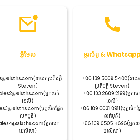
អ៊ីមែល
ទូរស័ព្ទ & Whatsap
s@slsths.com
(នាយកប្រតិបត្តិ
+86 139 5009 5408
(នាយ
Steven)
ប្រតិបត្តិ Steven)
ales2@slsths.com
(អ្នកលក់
+86 133 2889 2199
(អ្នកលក
ខេលី)
ខេលី)
les3@slsths.com
(បុគ្គលិកផ្នែក
+86 189 6031 8911
(បុគ្គលិកផ្
លក់បូនី)
លក់បូនី)
ales4@slsths.com
(អ្នកលក់
+86 139 0505 4696
(អ្នកល
អេលីសា)
អេលីសា)