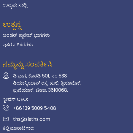
ಉದ್ಯಮ ಸುದ್ದಿ
ಉತ್ಪನ್ನ
ಅಂಡರ್ ಕ್ಯಾರೇಜ್ ಭಾಗಗಳು
ಇತರ ಪರಿಕರಗಳು
ನಮ್ಮನ್ನು ಸಂಪರ್ಕಿಸಿ
ಡಿ ಭಾಗ, ಕೊಠಡಿ 501, ನಂ.538
ಡಿಯಾನ್ಕಿಯಾನ್ ರಸ್ತೆ, ಹುಲಿ, ಕ್ಸಿಯಾಮೆನ್,
ಫುಜಿಯಾನ್, ಚೀನಾ, 3610068.
ಸ್ಟೀವನ್ CEO:
+86 139 5009 5408
ths@slsths.com
ಕೆಲ್ಲಿ ಮಾರಾಟಗಾರ: