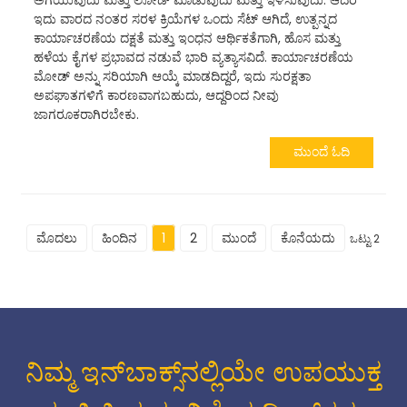
ಅಗೆಯುವುದು ಮತ್ತು ಲೋಡ್ ಮಾಡುವುದು ಮತ್ತು ಇಳಿಸುವುದು. ಆದರೆ
ಇದು ವಾರದ ನಂತರ ಸರಳ ಕ್ರಿಯೆಗಳ ಒಂದು ಸೆಟ್ ಆಗಿದೆ, ಉತ್ಪನ್ನದ
ಕಾರ್ಯಾಚರಣೆಯ ದಕ್ಷತೆ ಮತ್ತು ಇಂಧನ ಆರ್ಥಿಕತೆಗಾಗಿ, ಹೊಸ ಮತ್ತು
ಹಳೆಯ ಕೈಗಳ ಪ್ರಭಾವದ ನಡುವೆ ಭಾರಿ ವ್ಯತ್ಯಾಸವಿದೆ. ಕಾರ್ಯಾಚರಣೆಯ
ಮೋಡ್ ಅನ್ನು ಸರಿಯಾಗಿ ಆಯ್ಕೆ ಮಾಡದಿದ್ದರೆ, ಇದು ಸುರಕ್ಷತಾ
ಅಪಘಾತಗಳಿಗೆ ಕಾರಣವಾಗಬಹುದು, ಆದ್ದರಿಂದ ನೀವು
ಜಾಗರೂಕರಾಗಿರಬೇಕು.
ಮುಂದೆ ಓದಿ
ಮೊದಲು
ಹಿಂದಿನ
1
2
ಮುಂದೆ
ಕೊನೆಯದು
ಒಟ್ಟು 2
ನಿಮ್ಮ ಇನ್‌ಬಾಕ್ಸ್‌ನಲ್ಲಿಯೇ ಉಪಯುಕ್ತ