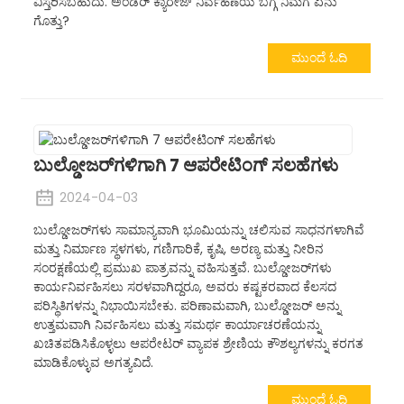
ವಿಸ್ತರಿಸಬಹುದು. ಅಂಡರ್ ಕ್ಯಾರೇಜ್ ನಿರ್ವಹಣೆಯ ಬಗ್ಗೆ ನಿಮಗೆ ಏನು
ಗೊತ್ತು?
ಮುಂದೆ ಓದಿ
ಬುಲ್ಡೋಜರ್‌ಗಳಿಗಾಗಿ 7 ಆಪರೇಟಿಂಗ್ ಸಲಹೆಗಳು
2024-04-03
ಬುಲ್ಡೋಜರ್‌ಗಳು ಸಾಮಾನ್ಯವಾಗಿ ಭೂಮಿಯನ್ನು ಚಲಿಸುವ ಸಾಧನಗಳಾಗಿವೆ
ಮತ್ತು ನಿರ್ಮಾಣ ಸ್ಥಳಗಳು, ಗಣಿಗಾರಿಕೆ, ಕೃಷಿ, ಅರಣ್ಯ ಮತ್ತು ನೀರಿನ
ಸಂರಕ್ಷಣೆಯಲ್ಲಿ ಪ್ರಮುಖ ಪಾತ್ರವನ್ನು ವಹಿಸುತ್ತವೆ. ಬುಲ್ಡೋಜರ್‌ಗಳು
ಕಾರ್ಯನಿರ್ವಹಿಸಲು ಸರಳವಾಗಿದ್ದರೂ, ಅವರು ಕಷ್ಟಕರವಾದ ಕೆಲಸದ
ಪರಿಸ್ಥಿತಿಗಳನ್ನು ನಿಭಾಯಿಸಬೇಕು. ಪರಿಣಾಮವಾಗಿ, ಬುಲ್ಡೋಜರ್ ಅನ್ನು
ಉತ್ತಮವಾಗಿ ನಿರ್ವಹಿಸಲು ಮತ್ತು ಸಮರ್ಥ ಕಾರ್ಯಾಚರಣೆಯನ್ನು
ಖಚಿತಪಡಿಸಿಕೊಳ್ಳಲು ಆಪರೇಟರ್ ವ್ಯಾಪಕ ಶ್ರೇಣಿಯ ಕೌಶಲ್ಯಗಳನ್ನು ಕರಗತ
ಮಾಡಿಕೊಳ್ಳುವ ಅಗತ್ಯವಿದೆ.
ಮುಂದೆ ಓದಿ