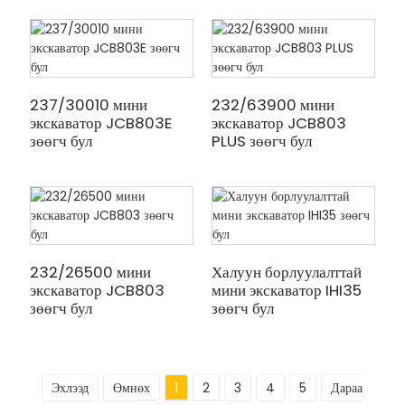
237/30010 мини
232/63900 мини
экскаватор JCB803E
экскаватор JCB803
зөөгч бул
PLUS зөөгч бул
232/26500 мини
Халуун борлуулалттай
экскаватор JCB803
мини экскаватор IHI35
зөөгч бул
зөөгч бул
Эхлээд
Өмнөх
1
2
3
4
5
Дараа