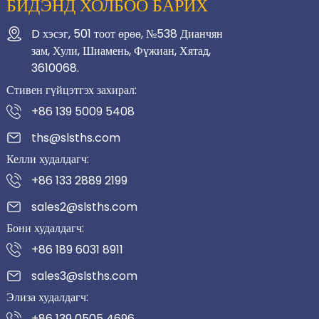
БИДЭНД ХОЛБОО БАРИХ
D хэсэг, 501 тоот өрөө, №538 Дианчян
зам, Хули, Шиамень, Фүжиан, Хятад,
3610068.
Стивен гүйцэтгэх захирал:
+86 139 5009 5408
ths@slsths.com
Келли худалдагч:
+86 133 2889 2199
sales2@slsths.com
Бони худалдагч:
+86 189 6031 8911
sales3@slsths.com
Элиза худалдагч:
+86 139 0505 4696