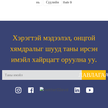
нь
Сүүлийн
Нийт 9
Хэрэгтэй мэдээлэл, онцгой
хямдралыг шууд таны ирсэн
имэйл хайрцагт оруулна уу.
ЛАВЛАГА