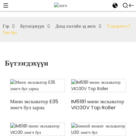
Гэр
Бүтээгдэхүүн
Доод хэсгийн эд анги
Тээвэрлэгч /
Топ бул
Бүтээгдэхүүн
Мини экскаватор E35
IM5181 мини экскаватор
зөөгч бул зарна
VIO30V Top Roller