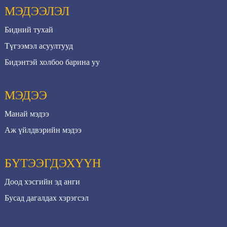
МЭДЭЭЛЭЛ
Бидний тухай
Түгээмэл асуултууд
Бидэнтэй холбоо барина уу
МЭДЭЭ
Манай мэдээ
Аж үйлдвэрийн мэдээ
БҮТЭЭГДЭХҮҮН
Доод хэсгийн эд анги
Бусад дагалдах хэрэгсэл