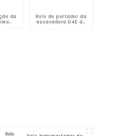
ação da
Rolo do portador da
óleo
escavadora D4E de
5-32-
C0104100M00
155
CATERPILLAR