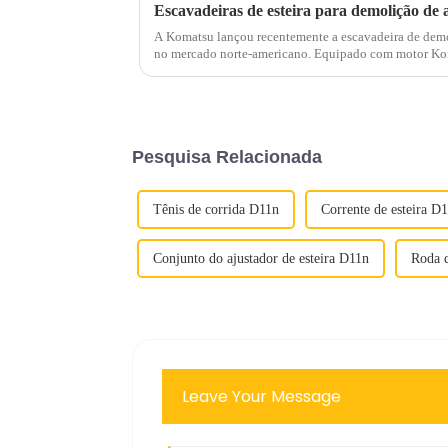
Escavadeiras de esteira para demolição de
A Komatsu lançou recentemente a escavadeira de de
no mercado norte-americano. Equipado com motor Komatsu de 362 cavalos que oferece
seis modos de trabalho diferentes, este mod...
Pesquisa Relacionada
Tênis de corrida D11n
Corrente de esteira D
Conjunto do ajustador de esteira D11n
Roda 
Leave Your Message