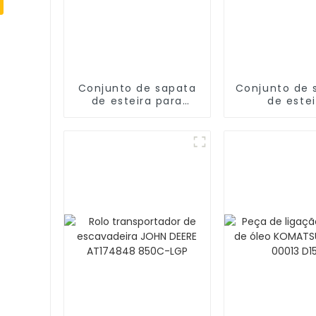
Conjunto de sapata
Conjunto de 
de esteira para
de estei
escavadeira D275-5
CATERPILLA
VKM234/24 por
Bulldozer 
atacado