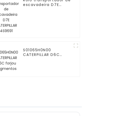
Rolo transportador de
escavadeira D7E
CATERPILLAR 4S9691
S01065H0N00
CATERPILLAR D6C
forjou segmentos