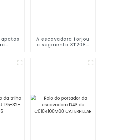
sapatas
A escavadora forjou
ra
o segmento 3T2082
R D9N
da escavadora D4H
7T2294
6Y5245