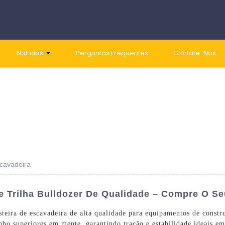
Notícias
Perguntas Frequentes
Contate-Nos
scavadeira
 Trilha Bulldozer De Qualidade – Compre O S
steira de escavadeira de alta qualidade para equipamentos de const
nho superiores em mente, garantindo tração e estabilidade ideais em