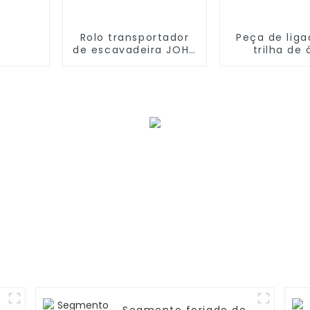
Rolo transportador
Peça de lig
de escavadeira JOHN
trilha de 
DEERE AT174848
KOMATSU 17
850C-LGP
00013 D