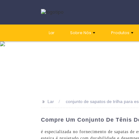
Lar
Sobre Nós
Produtos
>>
Lar
conjunto de sapatos de trilha para e
Compre Um Conjunto De Tênis De
é especializada no fornecimento de sapatas de e
esteira é projetado com durabilidade e desempe