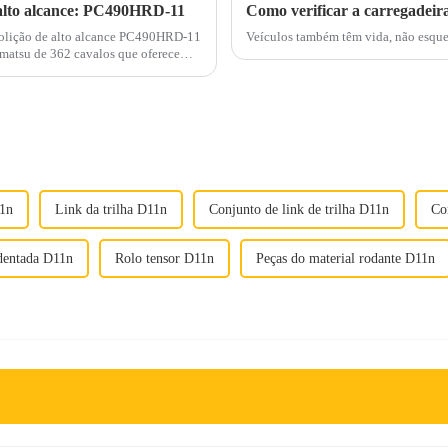
 alto alcance: PC490HRD-11
molição de alto alcance PC490HRD-11
Veículos também têm vida, não esqueça
11n
Link da trilha D11n
Conjunto de link de trilha D11n
Co
dentada D11n
Rolo tensor D11n
Peças do material rodante D11n