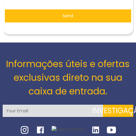
Send
Informações úteis e ofertas
exclusivas direto na sua
caixa de entrada.
INVESTIGAÇ