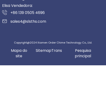
Elisa Vendedora:
+86 139 0505 4696
sales4@slsths.com
Copyright@2024 Xiamen Order Chime Technology Co., Ltd.
Mapa do
SitemapTrans
Pesquisa
site
principal