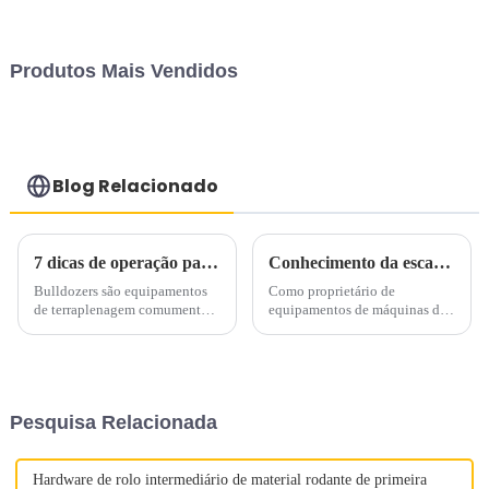
Produtos Mais Vendidos
Blog Relacionado
7 dicas de operação para escavadeiras
Conhecimento da escavadeira de construção Hitachi revelado
Bulldozers são equipamentos
Como proprietário de
de terraplenagem comumente
equipamentos de máquinas de
usados ​​e desempenham um
construção Hitachi, você pode
papel importante em canteiros
ter excelentes habilidades de
de obras, mineração,
condução e conhecer bem a
agricultura, silvicultura e
escavadeira em suas mãos,
conservação de água. Embora
podendo descrever facilmente
Pesquisa Relacionada
as escavadeiras sejam simples
suas vantagens, desempenho
de operar...
operacional...
Hardware de rolo intermediário de material rodante de primeira