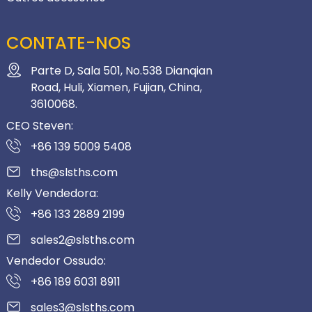
CONTATE-NOS
Parte D, Sala 501, No.538 Dianqian
Road, Huli, Xiamen, Fujian, China,
3610068.
CEO Steven:
+86 139 5009 5408
ths@slsths.com
Kelly Vendedora:
+86 133 2889 2199
sales2@slsths.com
Vendedor Ossudo:
+86 189 6031 8911
sales3@slsths.com