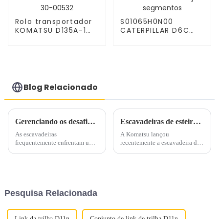
Rolo transportador
S01065H0N00
KOMATSU D135A-1
CATERPILLAR D6C
175-30-00532
forjou segmentos
Blog Relacionado
Gerenciando os desafios de alta temperatura da escavadeira na construção de verão
Escavadeiras de esteira para demolição de alto alcance: PC490HRD-11
As escavadeiras
A Komatsu lançou
frequentemente enfrentam um
recentemente a escavadeira de
desafio significativo durante os
demolição de alto alcance
projetos de construção de
PC490HRD-11 no mercado
verão: problemas de alta
norte-americano. Equipado
temperatura. As temperaturas
com motor Komatsu de 362
elevadas da água e do óleo são
cavalos que oferece seis modos
Pesquisa Relacionada
ocorrências comuns que
de trabalho diferentes, este
prejudicam
mod...
significativamente...
Link da trilha D11n
Conjunto de link de trilha D11n