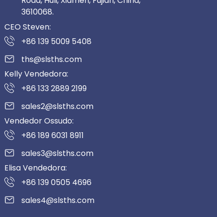
Road, Huli, Xiamen, Fujian, China,
3610068.
CEO Steven:
+86 139 5009 5408
ths@slsths.com
Kelly Vendedora:
+86 133 2889 2199
sales2@slsths.com
Vendedor Ossudo:
+86 189 6031 8911
sales3@slsths.com
Elisa Vendedora:
+86 139 0505 4696
sales4@slsths.com