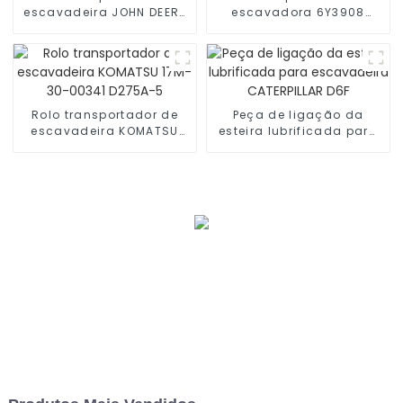
escavadeira JOHN DEERE
escavadora 6Y3908
AT174848 850C-LGP
CATERPILLAR D6M LGP
Rolo transportador de
Peça de ligação da
escavadeira KOMATSU
esteira lubrificada para
17M-30-00341 D275A-5
escavadeira CATERPILLAR
D6F