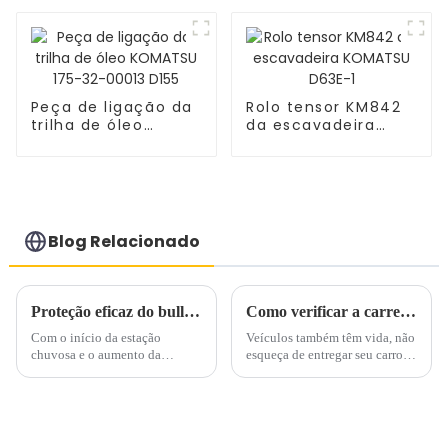
KOBELCO ED180
24100N10084F1
Peça de ligação da
Rolo tensor KM842
trilha de óleo
da escavadeira
KOMATSU 175-32-
KOMATSU D63E-1
00013 D155
Blog Relacionado
Proteção eficaz do bulldozer em ambientes de alta umidade
Como verificar a carregadeira/escavadeira em ambiente de alta temperatura?
Com o início da estação
Veículos também têm vida, não
chuvosa e o aumento da
esqueça de entregar seu carro
precipitação, ambientes
para fazer a verificação!
altamente úmidos tornam-se
mais frequentes. Bulldozers
operando nestas condições por
longos períodos podem