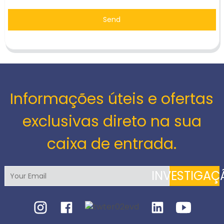
Send
Informações úteis e ofertas
exclusivas direto na sua
caixa de entrada.
INVESTIGAÇ