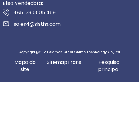
Elisa Vendedora:
+86 139 0505 4696
sales4@slsths.com
Copyright@2024 Xiamen Order Chime Technology Co., Ltd.
Mapa do
SitemapTrans
Pesquisa
site
principal