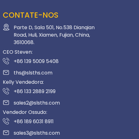
CONTATE-NOS
Parte D, Sala 501, No.538 Dianqian
Road, Huli, Xiamen, Fujian, China,
3610068.
CEO Steven:
+86 139 5009 5408
ths@slsths.com
Kelly Vendedora:
+86 133 2889 2199
sales2@slsths.com
Vendedor Ossudo:
+86 189 6031 8911
sales3@slsths.com