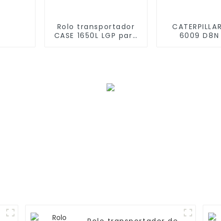
Rolo transportador
CATERPILLA
CASE 1650L LGP para
6009 D8N
escavadeira CR4799
Conjunto de 
de esteira d
qualida