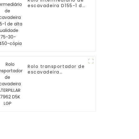
Rolo intermediário de
escavadeira D155-1 de
alta qualidade 175-
30-00450-cópia
Rolo transportador de
escavadeira
CATERPILLAR 3K7962
D5K LGP