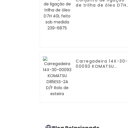
Conjunto de ligação
de trilha de óleo D7H
40L feito sob medida
239-6875
Carregadeira 14X-30-
00093 KOMATSU
D85ESS-2A D/F Rolo
de esteira
Blog Relacionado