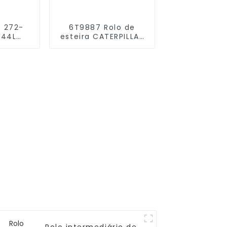
R 272-
6T9887 Rolo de
 44L
esteira CATERPILLAR
ligação
933F S/F para
e alta
carregadeira
de