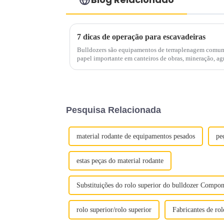
7 dicas de operação para escavadeiras
Bulldozers são equipamentos de terraplenagem comum
papel importante em canteiros de obras, mineração, agr
de água. Embora as escavadeiras sejam simples de oper
Pesquisa Relacionada
material rodante de equipamentos pesados
pe
estas peças do material rodante
Substituições do rolo superior do bulldozer Compone
rolo superior/rolo superior
Fabricantes de rol