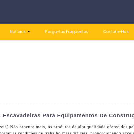
Notícias
Perguntas Frequentes
Contate-Nos
ara Escavadeiras Para Equipamentos De Constru
fiáveis? Não procure mais, os produtos de alta qualidade oferecidos
uportar as condições de trabalho mais difíceis, proporcionando excel