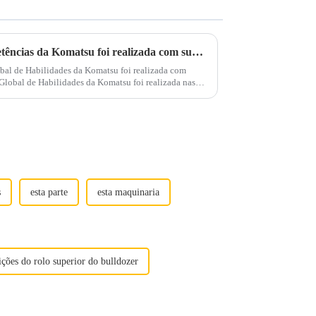
A competição global de competências da Komatsu foi realizada com sucesso no Japão
al de Habilidades da Komatsu foi realizada com
Global de Habilidades da Komatsu foi realizada nas
fábricas de Ibaraki, Osaka e Himi da Komatsu no Japão. Com ...
s
esta parte
esta maquinaria
ições do rolo superior do bulldozer