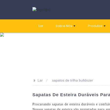
Lar
Sobre Nós
Produtos
>>
Lar
sapatos de trilha bulldozer
Sapatas De Esteira Duráveis ​​p
Procurando sapatas de esteira duráveis ​​e con
Nossas sapatas de esteira são projetadas para s