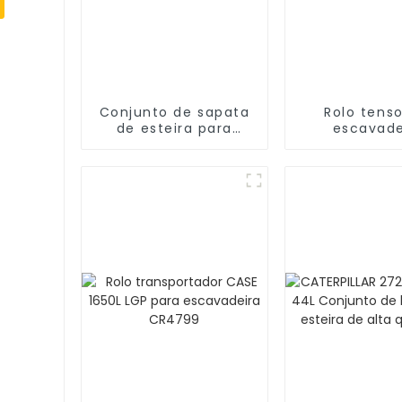
Conjunto de sapata
Rolo tens
de esteira para
escavade
escavadeira D275-5
Komatsu D
VKM234/24 por
BERCO KM
atacado