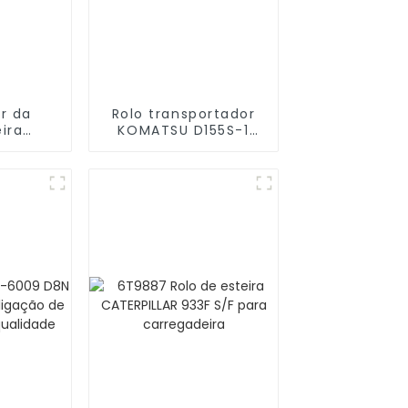
or da
Rolo transportador
ira
KOMATSU D155S-1
60A-3
VKM2279V
842