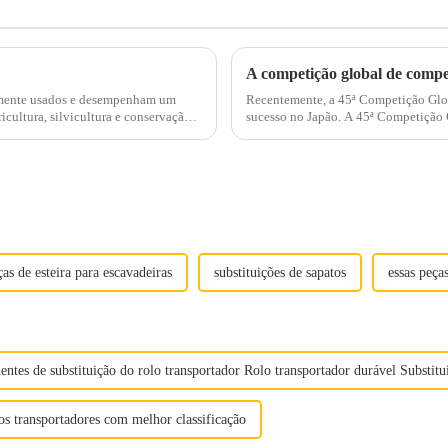
ente usados ​​e desempenham um
Recentemente, a 45ª Competição Glob
icultura, silvicultura e conservação
sucesso no Japão. A 45ª Competição 
ar...
ças de esteira para escavadeiras
substituições de sapatos
essas peça
ntes de substituição do rolo transportador Rolo transportador durável Substitu
os transportadores com melhor classificação