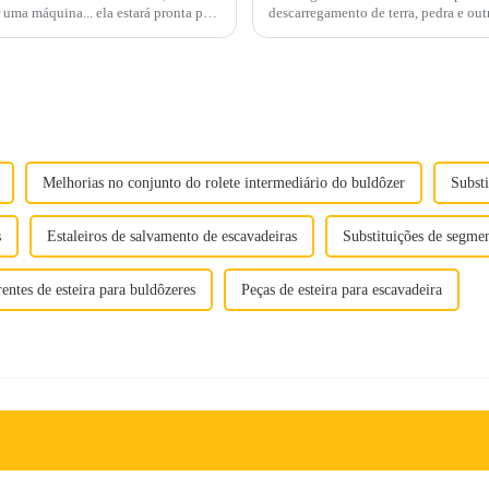
 uma máquina... ela estará pronta para
descarregamento de terra, pedra e ou
Mas este é um conjunto de semana ap
Melhorias no conjunto do rolete intermediário do buldôzer
Substi
s
Estaleiros de salvamento de escavadeiras
Substituições de segme
entes de esteira para buldôzeres
Peças de esteira para escavadeira