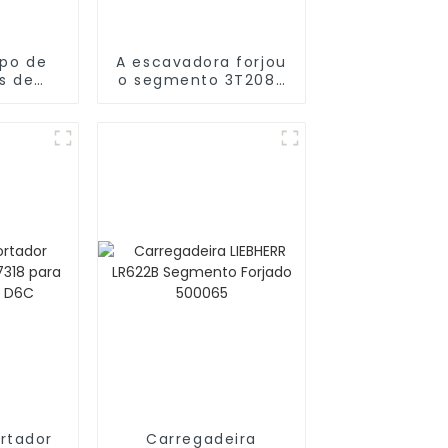
upo de
A escavadora forjou
s de
o segmento 3T2082
iras
da escavadora D4H
R632
6Y5245
ortador
Carregadeira