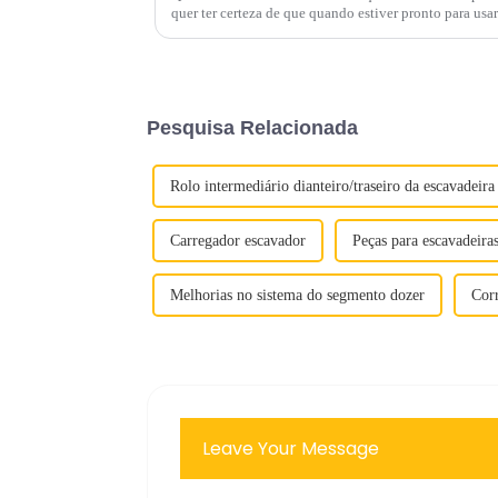
quer ter certeza de que quando estiver pronto para usar
uso. Deixar de seguir as recomendações...
Pesquisa Relacionada
Rolo intermediário dianteiro/traseiro da escavadeira
Carregador escavador
Peças para escavadeira
Melhorias no sistema do segmento dozer
Corr
Leave Your Message