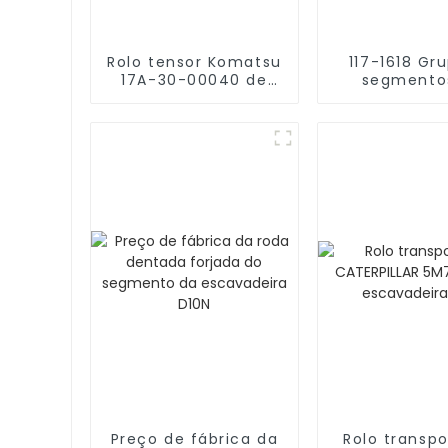
Rolo tensor Komatsu
117-1618 Gr
17A-30-00040 de
segmento
venda quente
carregade
D155AX-3
LIEBHERR L
Preço de fábrica da
Rolo transp