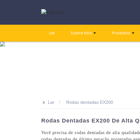
Lar
Sobre Nós
Produtos
>>
Lar
Rodas dentadas EX200
Rodas Dentadas EX200 De Alta 
Você precisa de rodas dentadas de alta qualid
rodas dentadas de última geração projetadas es