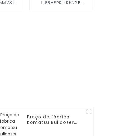
 5M7318
LIEBHERR LR622B
adeira
Segmento Forjado
500065
Preço de fábrica
Komatsu Bulldozer
D85-15 Rolo tensor