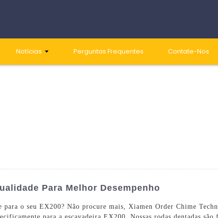
Notícias
Perguntas Frequentes
Contate-Nos
Qualidade Para Melhor Desempenho
ade para o seu EX200? Não procure mais, Xiamen Order Chime Techn
pecificamente para a escavadeira EX200. Nossas rodas dentadas são 