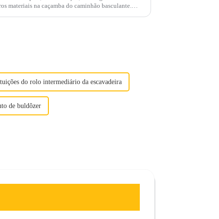
tros materiais na caçamba do caminhão basculante.
ós semana...
tuições do rolo intermediário da escavadeira
nto de buldôzer