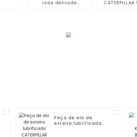
roda dentada
CATERPILLAR
forjada do segmento
para escav
da escavadeira D10N
D6C
a
Peça de elo de
esteira lubrificada
CATERPILLAR 3P1118
D6D