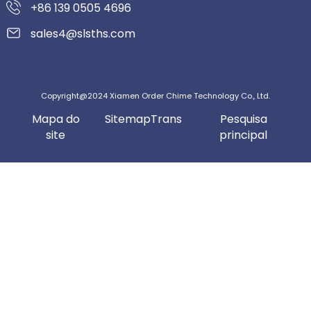
+86 139 0505 4696
sales4@slsths.com
Copyright@2024 Xiamen Order Chime Technology Co., Ltd.
Mapa do
SitemapTrans
Pesquisa
site
principal