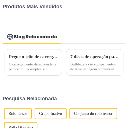
Produtos Mais Vendidos
Blog Relacionado
Pegue o jeito de carregar a escavadeira em um minuto!
7 dicas de operação para escavadeiras
O carregamento da escavadeira
Bulldozers são equipamentos
parece muito simples, é a
de terraplenagem comumente
escavação, o carregamento e o
usados ​​e desempenham um
descarregamento de terra, pedra
papel importante em canteiros
e outros materiais na caçamba
de obras, mineração,
do caminhão basculante. Mas
agricultura, silvicultura e
este é um conjunto de semana
conservação de água. Embora
Pesquisa Relacionada
após semana...
as escavadeiras sejam simples
de operar...
Rolo tensor
Grupo Inativo
Conjunto do rolo tensor
Polia Dianteira