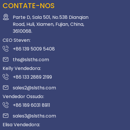
CONTATE-NOS
Parte D, Sala 501, No.538 Dianqian
Road, Huli, Xiamen, Fujian, China,
3610068.
CEO Steven:
+86 139 5009 5408
ths@slsths.com
Kelly Vendedora:
+86 133 2889 2199
sales2@slsths.com
Vendedor Ossudo:
+86 189 6031 8911
sales3@slsths.com
Elisa Vendedora: