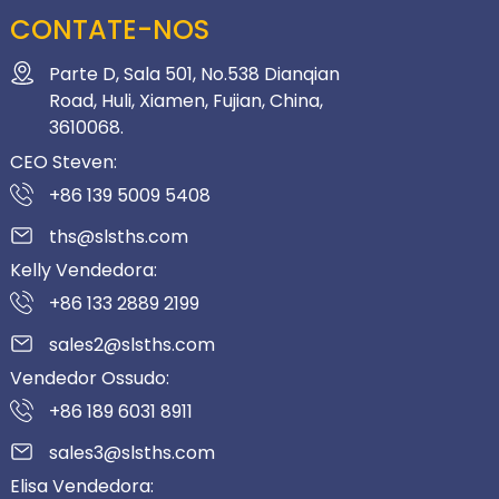
CONTATE-NOS
Parte D, Sala 501, No.538 Dianqian
Road, Huli, Xiamen, Fujian, China,
3610068.
CEO Steven:
+86 139 5009 5408
ths@slsths.com
Kelly Vendedora:
+86 133 2889 2199
sales2@slsths.com
Vendedor Ossudo:
+86 189 6031 8911
sales3@slsths.com
Elisa Vendedora: