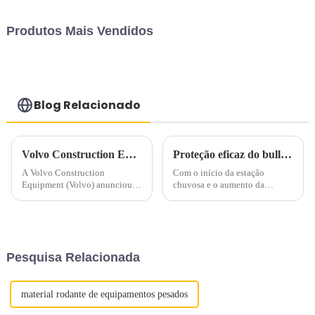
Produtos Mais Vendidos
Blog Relacionado
Volvo Construction Equipment apresenta duas novas escavadeiras compactas: EC37 e ECR40
Proteção eficaz do bulldozer em ambientes de alta umidade
A Volvo Construction
Com o início da estação
Equipment (Volvo) anunciou
chuvosa e o aumento da
recentemente que lançará duas
precipitação, ambientes
novas miniescavadeiras na
altamente úmidos tornam-se
América do Norte - a EC37 de
mais frequentes. Bulldozers
3,8 toneladas e a ECR40 de 4
operando nestas condições por
toneladas.
longos períodos podem
Pesquisa Relacionada
encontrar um ...
material rodante de equipamentos pesados