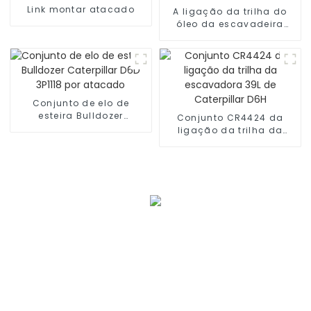
Link montar atacado
A ligação da trilha do
óleo da escavadeira
D375 monta 195-32-
00060
Conjunto de elo de
esteira Bulldozer
Conjunto CR4424 da
Caterpillar D6D 3P1118 por
ligação da trilha da
atacado
escavadora 39L de
Caterpillar D6H