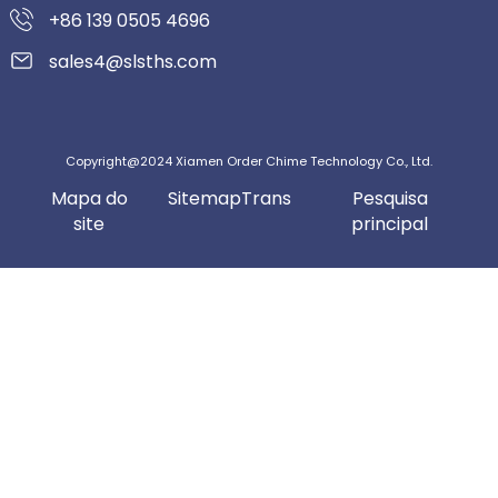
+86 139 0505 4696
sales4@slsths.com
Copyright@2024 Xiamen Order Chime Technology Co., Ltd.
Mapa do
SitemapTrans
Pesquisa
site
principal