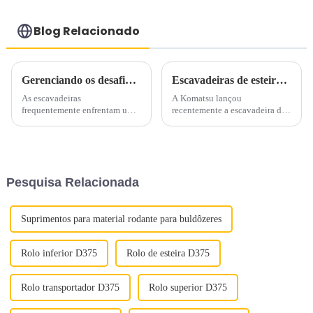
Blog Relacionado
Gerenciando os desafios de alta temperatura da escavadeira na construção de verão
Escavadeiras de esteira para demolição de alto alcance: PC490HRD-11
As escavadeiras
A Komatsu lançou
frequentemente enfrentam um
recentemente a escavadeira de
desafio significativo durante os
demolição de alto alcance
projetos de construção de
PC490HRD-11 no mercado
verão: problemas de alta
norte-americano. Equipado
temperatura. As temperaturas
com motor Komatsu de 362
elevadas da água e do óleo são
cavalos que oferece seis modos
Pesquisa Relacionada
ocorrências comuns que
de trabalho diferentes, este
prejudicam
mod...
significativamente...
Suprimentos para material rodante para buldôzeres
Rolo inferior D375
Rolo de esteira D375
Rolo transportador D375
Rolo superior D375