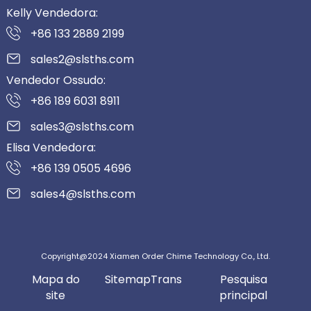
Kelly Vendedora:
+86 133 2889 2199
sales2@slsths.com
Vendedor Ossudo:
+86 189 6031 8911
sales3@slsths.com
Elisa Vendedora:
+86 139 0505 4696
sales4@slsths.com
Copyright@2024 Xiamen Order Chime Technology Co., Ltd.
Mapa do
SitemapTrans
Pesquisa
site
principal