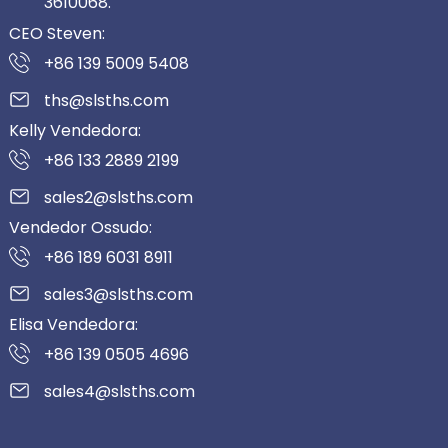
3610068.
CEO Steven:
+86 139 5009 5408
ths@slsths.com
Kelly Vendedora:
+86 133 2889 2199
sales2@slsths.com
Vendedor Ossudo:
+86 189 6031 8911
sales3@slsths.com
Elisa Vendedora:
+86 139 0505 4696
sales4@slsths.com