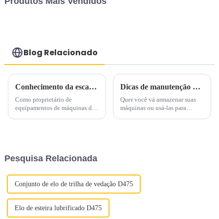
Produtos Mais Vendidos
Blog Relacionado
Conhecimento da escavadeira de construção Hitachi revelado
Dicas de manutenção de inverno para escavadeiras Caterpillar
Como proprietário de
Quer você vá armazenar suas
equipamentos de máquinas de
máquinas ou usá-las para
construção Hitachi, você pode
trabalhar durante o inverno,
ter excelentes habilidades de
você quer ter certeza de que
condução e conhecer bem a
quando estiver pronto para usar
escavadeira em suas mãos,
uma máquina... ela estará
podendo descrever facilmente
pronta para uso. Deixar de
Pesquisa Relacionada
suas vantagens, desempenho
seguir as recomendações...
operacional...
Conjunto de elo de trilha de vedação D475
Elo de esteira lubrificado D475