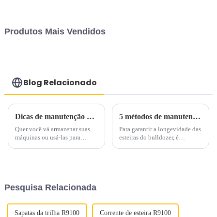
Produtos Mais Vendidos
Blog Relacionado
Dicas de manutenção de inverno para escavadeiras Caterpillar
5 métodos de manutenção para escavadeiras
Quer você vá armazenar suas
Para garantir a longevidade das
máquinas ou usá-las para
esteiras do bulldozer, é
trabalhar durante o inverno,
essencial manter a tensão
você quer ter certeza de que
correta. O aperto excessivo
quando estiver pronto para usar
pode causar tensão excessiva
uma máquina... ela estará
nos pinos e buchas da esteira,
pronta para uso. Deixar de
levando ao desgaste
Pesquisa Relacionada
seguir as recomendações...
prematuro...
Sapatas da trilha R9100
Corrente de esteira R9100