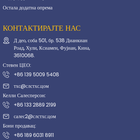
Остала додатна опрема
КОНТАКТИРАЈТЕ НАС
Д део, соба 501, бр. 538 Дианкиан
Роад, Хули, Ксиамен, Фујиан, Кина,
3610068.
Стевен ЦЕО:
+86 139 5009 5408
тхс@слстхс.цом
Келли Салесперсон:
+86 133 2889 2199
салес2@слстхс.цом
Бони продавац:
+86 189 6031 8911