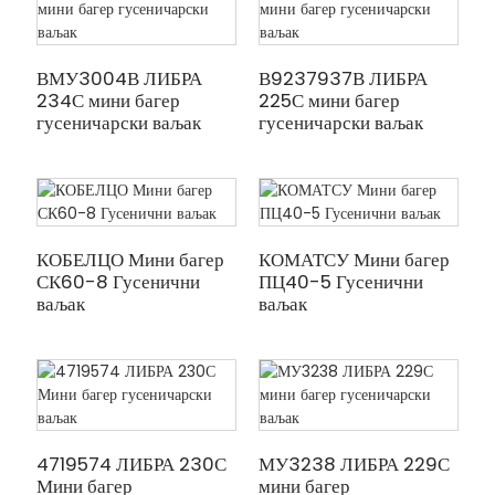
ВМУ3004В ЛИБРА
В9237937В ЛИБРА
234С мини багер
225С мини багер
гусеничарски ваљак
гусеничарски ваљак
КОБЕЛЦО Мини багер
КОМАТСУ Мини багер
СК60-8 Гусенични
ПЦ40-5 Гусенични
ваљак
ваљак
4719574 ЛИБРА 230С
МУ3238 ЛИБРА 229С
Мини багер
мини багер