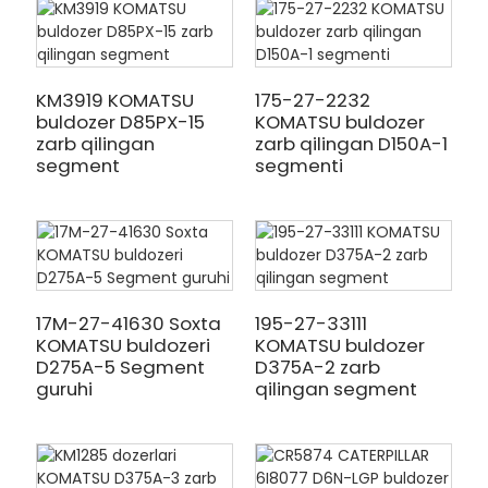
KM3919 KOMATSU
175-27-2232
buldozer D85PX-15
KOMATSU buldozer
zarb qilingan
zarb qilingan D150A-1
segment
segmenti
17M-27-41630 Soxta
195-27-33111
KOMATSU buldozeri
KOMATSU buldozer
D275A-5 Segment
D375A-2 zarb
guruhi
qilingan segment