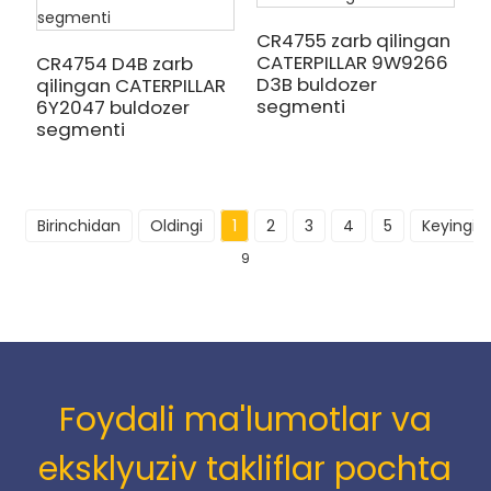
CR4755 zarb qilingan
CATERPILLAR 9W9266
CR4754 D4B zarb
D3B buldozer
qilingan CATERPILLAR
segmenti
6Y2047 buldozer
segmenti
Birinchidan
Oldingi
1
2
3
4
5
Keyingisi
9
Foydali ma'lumotlar va
eksklyuziv takliflar pochta