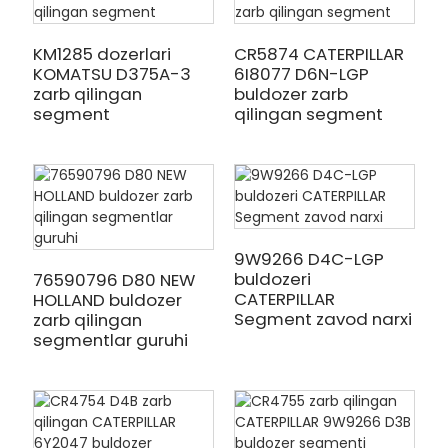
KM1285 dozerlari
CR5874 CATERPILLAR
KOMATSU D375A-3
6I8077 D6N-LGP
zarb qilingan
buldozer zarb
segment
qilingan segment
9W9266 D4C-LGP
buldozeri
76590796 D80 NEW
CATERPILLAR
HOLLAND buldozer
Segment zavod narxi
zarb qilingan
segmentlar guruhi