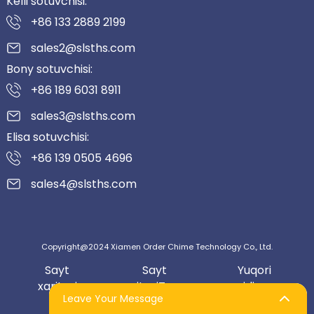
Kelli sotuvchisi:
+86 133 2889 2199
sales2@slsths.com
Bony sotuvchisi:
+86 189 6031 8911
sales3@slsths.com
Elisa sotuvchisi:
+86 139 0505 4696
sales4@slsths.com
Copyright@2024 Xiamen Order Chime Technology Co., Ltd.
Sayt
Sayt
Yuqori
xaritasi
xaritasiTrans
qidiruv
Leave Your Message