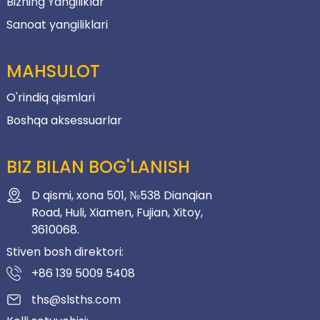
Bizning Yangiliklar
Sanoat yangiliklari
MAHSULOT
O'rindiq qismlari
Boshqa aksessuarlar
BIZ BILAN BOG'LANISH
D qismi, xona 501, №538 Dianqian
Road, Huli, Xiamen, Fujian, Xitoy,
3610068.
Stiven bosh direktori:
+86 139 5009 5408
ths@slsths.com