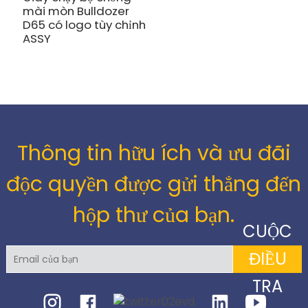
mài mòn Bulldozer
D65 có logo tùy chỉnh
ASSY
Thông tin hữu ích và ưu đãi
độc quyền được gửi thẳng đến
hộp thư của bạn.
CUỘC
ĐIỀU
TRA