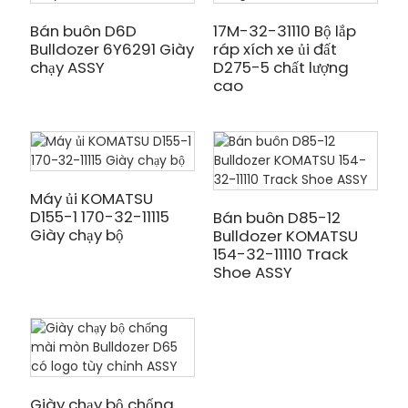
Bán buôn D6D
17M-32-31110 Bộ lắp
Bulldozer 6Y6291 Giày
ráp xích xe ủi đất
chạy ASSY
D275-5 chất lượng
cao
Máy ủi KOMATSU
D155-1 170-32-11115
Bán buôn D85-12
Giày chạy bộ
Bulldozer KOMATSU
154-32-11110 Track
Shoe ASSY
Giày chạy bộ chống