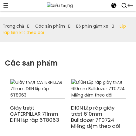
Trang chủ
Các sản phẩm
Bộ phận gầm xe
Lắp
ráp liên kết theo dõi
Các sản phẩm
Giày trượt
D10N Lắp ráp giày
CATERPILLAR 711mm
trượt 610mm
D11N lắp ráp 6T8063
Bulldozer 7T0724
Miếng đệm theo dõi