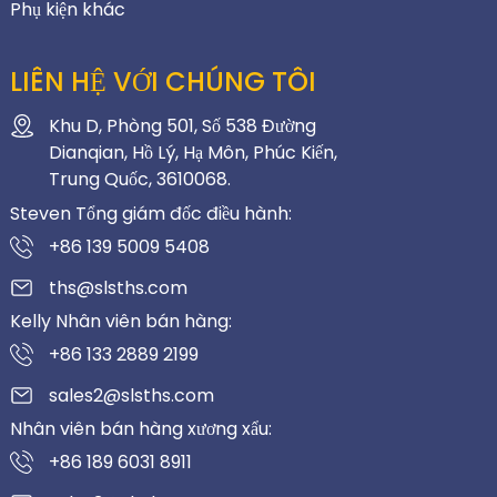
Phụ kiện khác
LIÊN HỆ VỚI CHÚNG TÔI
Khu D, Phòng 501, Số 538 Đường
Dianqian, Hồ Lý, Hạ Môn, Phúc Kiến,
Trung Quốc, 3610068.
Steven Tổng giám đốc điều hành:
+86 139 5009 5408
ths@slsths.com
Kelly Nhân viên bán hàng:
+86 133 2889 2199
sales2@slsths.com
Nhân viên bán hàng xương xẩu:
+86 189 6031 8911