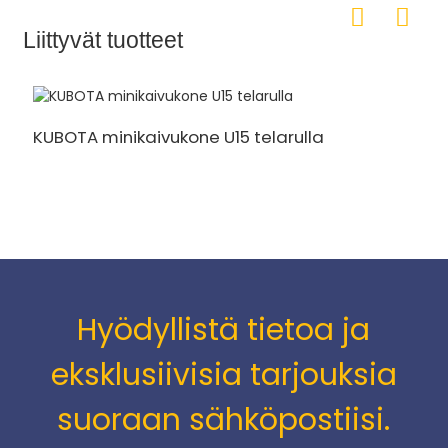
Liittyvät tuotteet
KUBOTA minikaivukone U15 telarulla
1
t
Hyödyllistä tietoa ja
eksklusiivisia tarjouksia
suoraan sähköpostiisi.