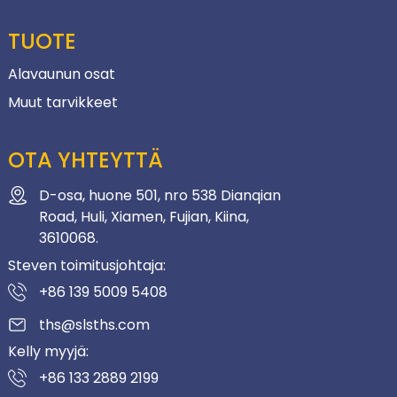
TUOTE
Alavaunun osat
Muut tarvikkeet
OTA YHTEYTTÄ
D-osa, huone 501, nro 538 Dianqian
Road, Huli, Xiamen, Fujian, Kiina,
3610068.
Steven toimitusjohtaja:
+86 139 5009 5408
ths@slsths.com
Kelly myyjä:
+86 133 2889 2199