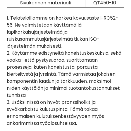
Sivukannen materiaali:
QT450-10
1. Telateloillamme on korkea kovuusaste HRC52-
56. Ne valmistetaan käyttämällä
läpikarkaisujärjestelmää ja
ruiskusammutusjärjestelmää tiukan ISO-
järjestelmän mukaisesti.
2. Käytämme edistyneitä koneistuskeskuksia, sekä
vaaka- että pystysuoraa, suorittamaan
prosesseja, kuten koneistusta, porausta,
kierteitystä ja jyrsintä. Tämä varmistaa jokaisen
komponentin laadun ja tarkkuuden, maksimoi
niiden käyttöiän ja minimoi tuotantokustannukset
tunnissa.
3. Lisäksi niissä on hyvät pronssiholkit ja
syväkarkaistu kulutuspinta. Tämä takaa
erinomaisen kulutuksenkestävyyden myös
ankarimmissa työolosuhteissa.