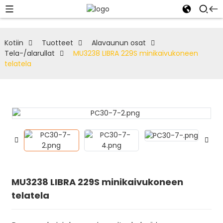
Kotiin
Tuotteet
Alavaunun osat
Tela-/alarullat
MU3238 LIBRA 229S minikaivukoneen
telatela
MU3238 LIBRA 229S minikaivukoneen
telatela