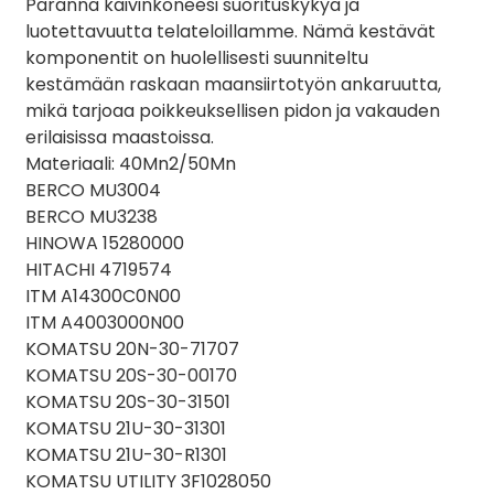
Paranna kaivinkoneesi suorituskykyä ja
luotettavuutta telateloillamme. Nämä kestävät
komponentit on huolellisesti suunniteltu
kestämään raskaan maansiirtotyön ankaruutta,
mikä tarjoaa poikkeuksellisen pidon ja vakauden
erilaisissa maastoissa.
Materiaali: 40Mn2/50Mn
BERCO MU3004
BERCO MU3238
HINOWA 15280000
HITACHI 4719574
ITM A14300C0N00
ITM A4003000N00
KOMATSU 20N-30-71707
KOMATSU 20S-30-00170
KOMATSU 20S-30-31501
KOMATSU 21U-30-31301
KOMATSU 21U-30-R1301
KOMATSU UTILITY 3F1028050