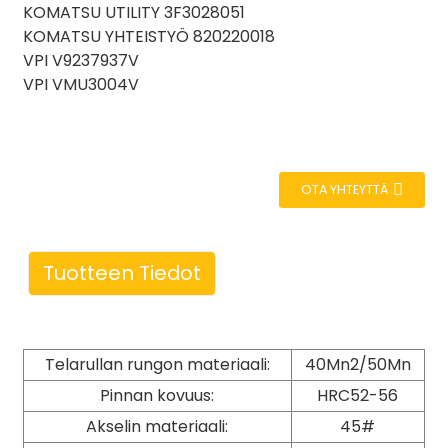
KOMATSU UTILITY 3F3028051
KOMATSU YHTEISTYÖ 820220018
VPI V9237937V
VPI VMU3004V
OTA YHTEYTTÄ
Tuotteen Tiedot
Telarullan rungon materiaali:
40Mn2/50Mn
Pinnan kovuus:
HRC52-56
Akselin materiaali:
45#