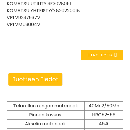
KOMATSU UTILITY 3F3028051
KOMATSU YHTEISTYÖ 820220018
VPI V9237937V
VPI VMU3004V
OTA YHTEYTTÄ
Tuotteen Tiedot
Telarullan rungon materiaali:
40Mn2/50Mn
Pinnan kovuus:
HRC52-56
Akselin materiaali:
45#