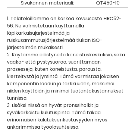
Sivukannen materiaali:
QT450-10
1. Telateloillamme on korkea kovuusaste HRC52-
56. Ne valmistetaan käyttämällä
läpikarkaisujärjestelmää ja
ruiskusammutusjärjestelmää tiukan ISO-
järjestelmän mukaisesti.
2. Käytämme edistyneitä koneistuskeskuksia, sekä
vaaka- että pystysuoraa, suorittamaan
prosesseja, kuten koneistusta, porausta,
kierteitystä ja jyrsintä. Tämä varmistaa jokaisen
komponentin laadun ja tarkkuuden, maksimoi
niiden käyttöiän ja minimoi tuotantokustannukset
tunnissa.
3. Lisäksi niissä on hyvät pronssiholkit ja
syväkarkaistu kulutuspinta. Tämä takaa
erinomaisen kulutuksenkestävyyden myös
ankarimmissa työolosuhteissa.