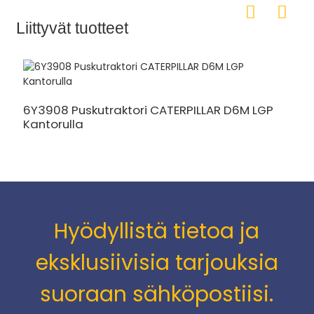
Liittyvät tuotteet
T
s
6Y3908 Puskutraktori CATERPILLAR D6M LGP
Kantorulla
Hyödyllistä tietoa ja
eksklusiivisia tarjouksia
suoraan sähköpostiisi.