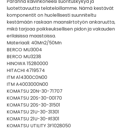
Paranna kaivinkoneesi suorituskykyä ja
luotettavuutta telateloillamme. Nämä kestävät
komponentit on huolellisesti suunniteltu
kestämään raskaan maansiirtotyön ankaruutta,
mikä tarjoaa poikkeuksellisen pidon ja vakauden
erilaisissa maastoissa.
Materiaali: 40Mn2/50Mn
BERCO MU3004
BERCO MU3238
HINOWA 15280000
HITACHI 4719574
ITM A14300C0N00
ITM A4003000N00
KOMATSU 20N-30-71707
KOMATSU 20S-30-00170
KOMATSU 20S-30-31501
KOMATSU 21U-30-31301
KOMATSU 21U-30-R1301
KOMATSU UTILITY 3F1028050