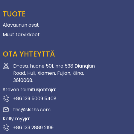
TUOTE
Alavaunun osat
Muut tarvikkeet
OTA YHTEYTTÄ
D-osa, huone 501, nro 538 Dianqian
Road, Huli, Xiamen, Fujian, Kiina,
3610068.
Steven toimitusjohtaja:
+86 139 5009 5408
ths@slsths.com
Kelly myyjä:
+86 133 2889 2199