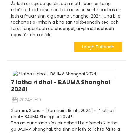
Às leth ar sgioba gu lèir, bu mhath leam ar taing
mhòr a thoirt airson an taic agus an soirbheachas air
leth a fhuair sinn aig Bauma Shanghai 2024. Cha b’ e
tachartas a-mhàin a bha san taisbeanadh seo, ach
turas iongantach de cheangal, ùr-ghnàthachadh
agus fàs dha chèile.
Leugh Tuilleadh
7 latha ri dhol - BAUMA Shanghai
2024!
2024-11-19
Xiamen, Sìona - [Samhain, 19mh, 2024] - 7 latha ri
dhol - BAUMA Shanghai 2024!
Tha an cunntadh sìos air adhart! Le dìreach 7 latha
gu BAUMA Shanghai, tha sinn air leth toilichte fàilte a