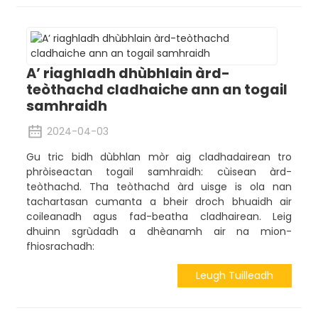
A’ riaghladh dhùbhlain àrd-
teòthachd cladhaiche ann an togail
samhraidh
2024-04-03
Gu tric bidh dùbhlan mòr aig cladhadairean tro
phròiseactan togail samhraidh: cùisean àrd-
teòthachd. Tha teòthachd àrd uisge is ola nan
tachartasan cumanta a bheir droch bhuaidh air
coileanadh agus fad-beatha cladhairean. Leig
dhuinn sgrùdadh a dhèanamh air na mion-
fhiosrachadh:
Leugh Tuilleadh