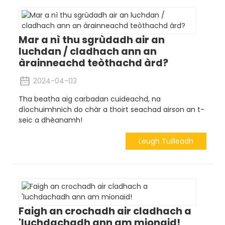
Mar a nì thu sgrùdadh air an
luchdan / cladhach ann an
àrainneachd teòthachd àrd?
2024-04-03
Tha beatha aig carbadan cuideachd, na
dìochuimhnich do chàr a thoirt seachad airson an t-
seic a dhèanamh!
Leugh Tuilleadh
Faigh an crochadh air cladhach a
'luchdachadh ann am mionaid!