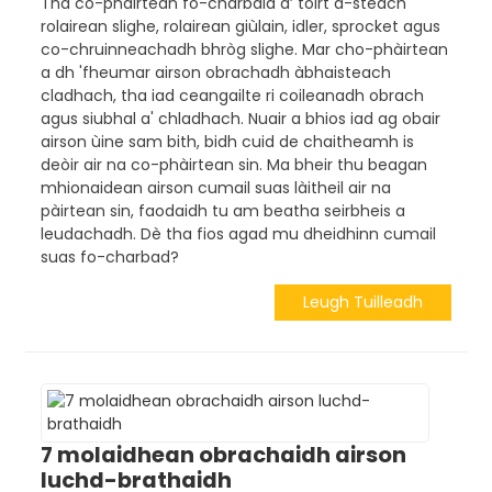
Tha co-phàirtean fo-charbaid a’ toirt a-steach
rolairean slighe, rolairean giùlain, idler, sprocket agus
co-chruinneachadh bhròg slighe. Mar cho-phàirtean
a dh 'fheumar airson obrachadh àbhaisteach
cladhach, tha iad ceangailte ri coileanadh obrach
agus siubhal a' chladhach. Nuair a bhios iad ag obair
airson ùine sam bith, bidh cuid de chaitheamh is
deòir air na co-phàirtean sin. Ma bheir thu beagan
mhionaidean airson cumail suas làitheil air na
pàirtean sin, faodaidh tu am beatha seirbheis a
leudachadh. Dè tha fios agad mu dheidhinn cumail
suas fo-charbad?
Leugh Tuilleadh
7 molaidhean obrachaidh airson
luchd-brathaidh