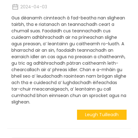
2024-04-03
Gus dèanamh cinnteach à fad-beatha nan slighean
tairbh, tha e riatanach an teannachadh ceart a
chumail suas. Faodaidh cus teannachadh cus
cuideam adhbhrachadh air na prìneachan slighe
agus preasan, a’ leantainn gu caitheamh ro-luath. A
bharrachd air an sin, faodaidh teannachadh an
earraich idler an cas agus na preasan a chaitheamh,
gu tric ag adhbhrachadh pàtran caitheamh leth-
chearcallach air a’ phreas idler. Chan e a-mhàin gu
bheil seo a’ leudachadh raointean nam brògan slighe
ach tha e cuideachd a’ lughdachadh èifeachdas
tar-chuir meacanaigeach, a’ leantainn gu call
cumhachd bhon einnsean chun an sprocket agus na
slighean.
Leugh Tuilleadh