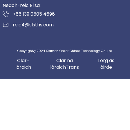
Neach-reic Elisa:
+86 139 0505 4696
reic4@slsths.com
Copyright@2024 Xiamen Order Chime Technology Co., Ltd.
Clàr-
Clàr na
Lorg as
làraich
làraichTrans
àirde