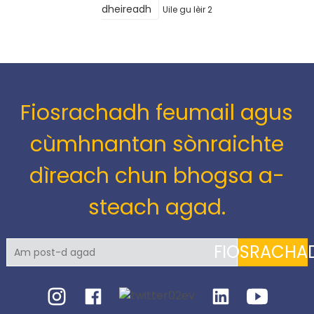
dheireadh
Uile gu lèir 2
Fiosrachadh feumail agus
cùmhnantan sònraichte
dìreach chun bhogsa a-
steach agad.
FIOSRACHA