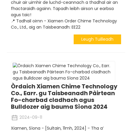
chuir air uimhir de luchd-ceannach a thadhal air an
fhactaraidh againn. Tapadh leibh airson ur earbsa
agus taic!
📍 Tadhail oirnn - Xiamen Order Chime Technology
Co., Ltd., aig an Taisbeanadh: EE22
Leugh Tuilleadh
Òrdaich Xiamen Chime Technology
Co., Earr. gu Taisbeanadh Pàirtean
Fo-charbad cladhach agus
Bulldozer aig bauma Sìona 2024
2024-09-11
Xiamen, Sìona - [Sultain, 11mh, 2024] - Tha a’