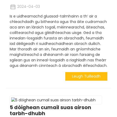
2024-04-03
Is e uidheamachd gluasad-talmhainn a th’ air a
chleachdadh gu bitheanta agus tha àite cudromach
aca ann an làraich togail, mèinnearachd, àiteachas,
coilltearachd agus glèidhteachas uisge. Ged a tha
innealan-losgaidh furasta an obrachadh, feumaidh
iad dèiligeadh ri suidheachaidhean obrach duilich.
Mar thoradh air an sin, feumaidh an gnìomhaiche
maighstireachd a dhèanamh air raon farsaing de
sgilean gus an inneal-losgaidh a riaghladh nas fheàrr
agus dèanamh cinnteach à obrachadh èifeachdach.
Leugh Tuilleadh
5 dòighean cumail suas airson
tarbh-dhubh