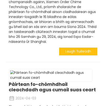
chompanaidh againn, Xiamen Order Chime
Technology Co., Ltd., prìomh sholaraiche de
phàirtean fo-chòmhdhail airson cladhadairean agus
innealan-losgaidh le 16 bliadhna de eòlas
gnìomhachais, air bhioran a bhith ag ainmeachadh
gu bheil iad an sàs ann am bauma Sìona 2024. Thèid
an taisbeanadh cliùiteach innealan togail a chumail
bho 26 Samhain gu 29, 2024, aig Ionad Expo Eadar-
nàiseanta Ùr Shanghai.
Leugh Tuilleadh
Pàirtean fo-chòmhdhail
cleachdadh agus cumail suas ceart
2024-04-03