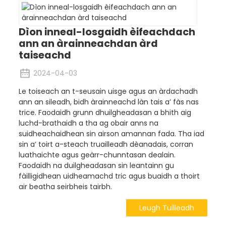
Dìon inneal-losgaidh èifeachdach
ann an àrainneachdan àrd
taiseachd
2024-04-03
Le toiseach an t-seusain uisge agus an àrdachadh
ann an sileadh, bidh àrainneachd làn tais a’ fàs nas
trice. Faodaidh grunn dhuilgheadasan a bhith aig
luchd-brathaidh a tha ag obair anns na
suidheachaidhean sin airson amannan fada. Tha iad
sin a’ toirt a-steach truailleadh dèanadais, corran
luathaichte agus geàrr-chunntasan dealain.
Faodaidh na duilgheadasan sin leantainn gu
fàilligidhean uidheamachd tric agus buaidh a thoirt
air beatha seirbheis tairbh.
Leugh Tuilleadh