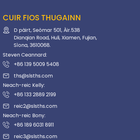
CUIR FIOS THUGAINN
D pàirt, Seòmar 501, Àir.538
Dianqian Road, Huli, Xiamen, Fujian,
Sìona, 3610068.
Steven Ceannard:
+86 139 5009 5408
ths@slsths.com
Neach-reic Kelly:
+86 133 2889 2199
reic2@slsths.com
Neach-reic Bony:
+86 189 6031 8911
reic3@slsths.com