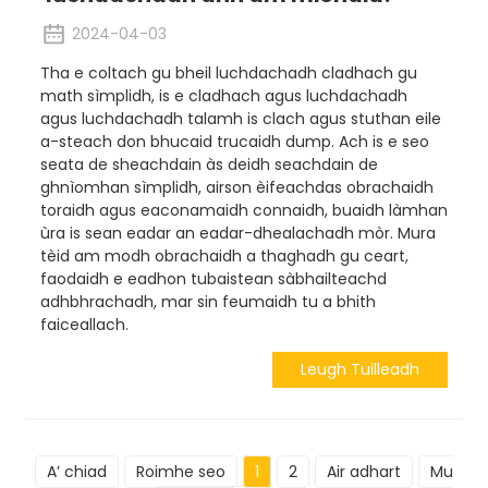
2024-04-03
Tha e coltach gu bheil luchdachadh cladhach gu
math sìmplidh, is e cladhach agus luchdachadh
agus luchdachadh talamh is clach agus stuthan eile
a-steach don bhucaid trucaidh dump. Ach is e seo
seata de sheachdain às deidh seachdain de
ghnìomhan sìmplidh, airson èifeachdas obrachaidh
toraidh agus eaconamaidh connaidh, buaidh làmhan
ùra is sean eadar an eadar-dhealachadh mòr. Mura
tèid am modh obrachaidh a thaghadh gu ceart,
faodaidh e eadhon tubaistean sàbhailteachd
adhbhrachadh, mar sin feumaidh tu a bhith
faiceallach.
Leugh Tuilleadh
A’ chiad
Roimhe seo
1
2
Air adhart
Mu