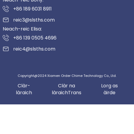
+86 189 6031 8911
reic3@slsths.com
Neach-reic Elisa:
+86 139 0505 4696
reic4@slsths.com
Copyright@2024 Xiamen Order Chime Technology Co., Ltd.
Clàr-
Clàr na
Lorg as
làraich
làraichTrans
àirde