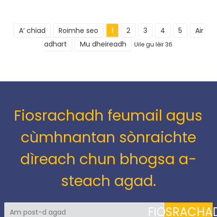
A’ chiad
Roimhe seo
1
2
3
4
5
Air
adhart
Mu dheireadh
Uile gu lèir 36
Fiosrachadh feumail agus
cùmhnantan sònraichte
dìreach chun bhogsa a-
steach agad.
FIOSRACHA