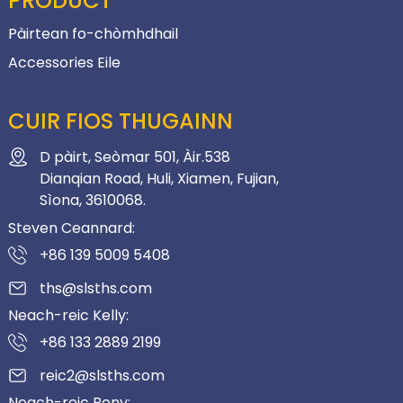
PRODUCT
Pàirtean fo-chòmhdhail
Accessories Eile
CUIR FIOS THUGAINN
D pàirt, Seòmar 501, Àir.538
Dianqian Road, Huli, Xiamen, Fujian,
Sìona, 3610068.
Steven Ceannard:
+86 139 5009 5408
ths@slsths.com
Neach-reic Kelly:
+86 133 2889 2199
reic2@slsths.com
Neach-reic Bony: