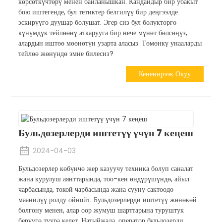
көрсөткүчтөрү менен байланышкан. Кандайдыр бир убакыт
бою иштегенде, бул тетиктер белгилүү бир деңгээлде
эскирүүгө дуушар болушат. Эгер сиз бул бөлүктөргө
күнүмдүк тейлөөнү аткарууга бир нече мүнөт бөлсөңүз,
алардын иштөө мөөнөтүн узарта аласыз. Төмөнкү унааларды
тейлөө жөнүндө эмне билесиз?
Кененирээк Окуу
Бульдозерлерди иштетүү үчүн 7 кеңеш
2024-04-03
Бульдозерлер көбүнчө жер казуучу техника болуп саналат
жана курулуш аянттарында, тоо-кен өндүрүшүндө, айыл
чарбасында, токой чарбасында жана сууну сактоодо
маанилүү ролду ойнойт. Бульдозерлерди иштетүү жөнөкөй
болгону менен, алар оор жумуш шарттарына туруштук
берүүгө туура келет. Натыйжада, оператор бульдозерди