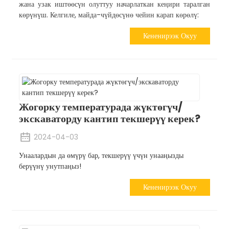
жана узак иштөөсүн олуттуу начарлаткан кеңири таралган
көрүнүш. Келгиле, майда-чүйдөсүнө чейин карап көрөлү:
Кененирээк Окуу
Жогорку температурада жүктөгүч/
экскаваторду кантип текшерүү керек?
2024-04-03
Унаалардын да өмүрү бар, текшерүү үчүн унааңызды
берүүнү унутпаңыз!
Кененирээк Окуу