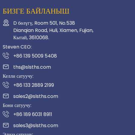
БИЗГЕ БАЙЛАНЫШ
D бөлүгү, Room 501, No.538
Dianqian Road, Huli, Xiamen, Fujian,
Кытай, 3610068.
Steven CEO:
+86 139 5009 5408
ths@slsths.com
Келли сатуучу:
+86 133 2889 2199
sales2@slsths.com
Бони сатуучу:
+86 189 6031 8911
sales3@slsths.com
Элиза сатуучу: