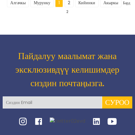
Алгачкы
Мурунку
1
2
Кийинки
Акыркы
Бардыг
2
Пайдалуу маалымат жана
эксклюзивдүү келишимдер
сиздин почтаңызга.
СУРОО