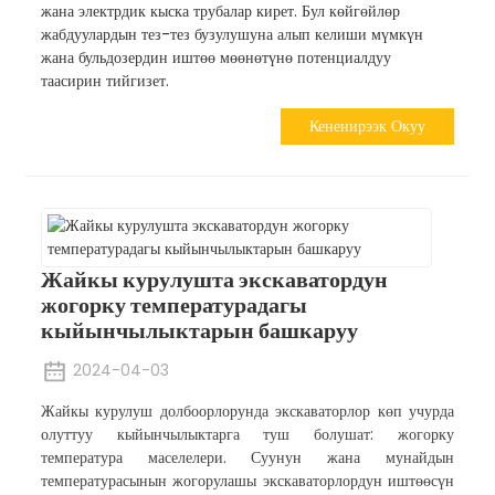
жана электрдик кыска трубалар кирет. Бул көйгөйлөр
жабдуулардын тез-тез бузулушуна алып келиши мүмкүн
жана бульдозердин иштөө мөөнөтүнө потенциалдуу
таасирин тийгизет.
Кененирээк Окуу
Жайкы курулушта экскаватордун
жогорку температурадагы
кыйынчылыктарын башкаруу
2024-04-03
Жайкы курулуш долбоорлорунда экскаваторлор көп учурда
олуттуу кыйынчылыктарга туш болушат: жогорку
температура маселелери. Суунун жана мунайдын
температурасынын жогорулашы экскаваторлордун иштөөсүн