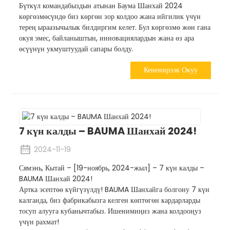
Бүткүл командабыздын атынан Баума Шанхай 2024
көргөзмөсүндө биз көргөн зор колдоо жана ийгилик үчүн
терең ыраазычылык билдиргим келет. Бул көргөзмө жөн гана
окуя эмес, байланыштын, инновациялардын жана өз ара
өсүүнүн укмуштуудай сапары болду.
Кененирээк Окуу
7 күн калды – BAUMA Шанхай 2024!
2024-11-19
Сямэнь, Кытай – [19-ноябрь, 2024-жыл] – 7 күн калды –
BAUMA Шанхай 2024!
Артка эсептөө күйгүзүлдү! BAUMA Шанхайга болгону 7 күн
калганда, биз фабрикабызга келген көптөгөн кардарларды
тосуп алууга кубанычтабыз. Ишенимиңиз жана колдооңуз
үчүн рахмат!