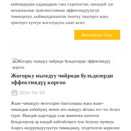
кийимдердин кадамдарын гана узартпастан, ошондой эле
механикалык трансмиссиянын эффективдүүлүгүн
төмөндөтүп, кыймылдаткычтан тиштүү тиштерге жана
тректерге күчтүн жоголушуна алып келет.
Кененирээк Окуу
Жогорку нымдуу чөйрөдө бульдозерди
эффективдүү коргоо
2024-04-03
Жаан-чачындуу мезгилдин башталышы жана жаан-
чачындын көбөйүшү менен өтө нымдуу айлана тез-тез болуп
турат. Мындай шарттарда узак мөөнөткө иштеген
бульдозерлор ар кандай көйгөйлөргө туш болушу мүмкүн.
Аларга өндүрүмдүүлүктүн төмөндөшү, тездетилген коррозия