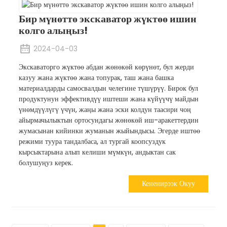
Бир мүнөттө экскаватор жүктөө ишин
колго алыңыз!
2024-04-03
Экскаваторго жүктөө абдан жөнөкөй көрүнөт, бул жерди
казуу жана жүктөө жана топурак, таш жана башка
материалдарды самосвалдын челегине түшүрүү. Бирок бул
продуктунун эффективдүү иштеши жана күйүүчү майдын
үнөмдүүлүгү үчүн, жаңы жана эски колдун таасири чоң
айырмачылыктын ортосундагы жөнөкөй иш-аракеттердин
жумасынан кийинки жуманын жыйындысы. Эгерде иштөө
режими туура тандалбаса, ал тургай коопсуздук
кырсыктарына алып келиши мүмкүн, андыктан сак
болушуңуз керек.
Кененирээк Окуу