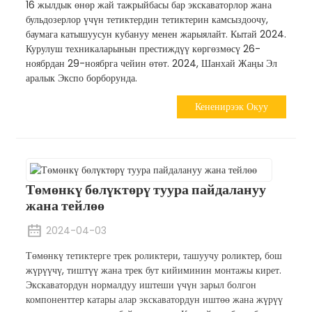
16 жылдык өнөр жай тажрыйбасы бар экскаваторлор жана
бульдозерлор үчүн тетиктердин тетиктерин камсыздоочу,
баумага катышуусун кубануу менен жарыялайт. Кытай 2024.
Курулуш техникаларынын престиждүү көргөзмөсү 26-
ноябрдан 29-ноябрга чейин өтөт. 2024, Шанхай Жаңы Эл
аралык Экспо борборунда.
Кененирээк Окуу
Төмөнкү бөлүктөрү туура пайдалануу
жана тейлөө
2024-04-03
Төмөнкү тетиктерге трек роликтери, ташуучу роликтер, бош
жүрүүчү, тиштүү жана трек бут кийиминин монтажы кирет.
Экскаватордун нормалдуу иштеши үчүн зарыл болгон
компоненттер катары алар экскаватордун иштөө жана жүрүү