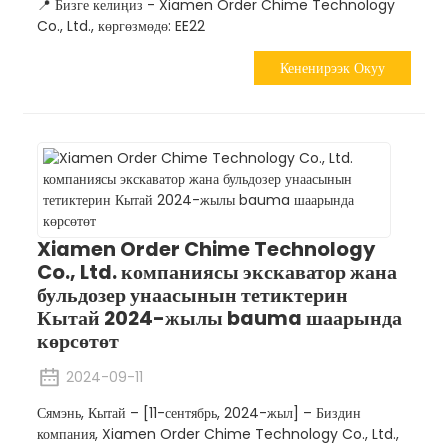
📍 Бизге келиңиз - Xiamen Order Chime Technology
Co., Ltd., көргөзмөдө: EE22
Кененирээк Окуу
Xiamen Order Chime Technology
Co., Ltd. компаниясы экскаватор жана
бульдозер унаасынын тетиктерин
Кытай 2024-жылы bauma шаарында
көрсөтөт
2024-09-11
Сямэнь, Кытай – [11-сентябрь, 2024-жыл] – Биздин
компания, Xiamen Order Chime Technology Co., Ltd.,