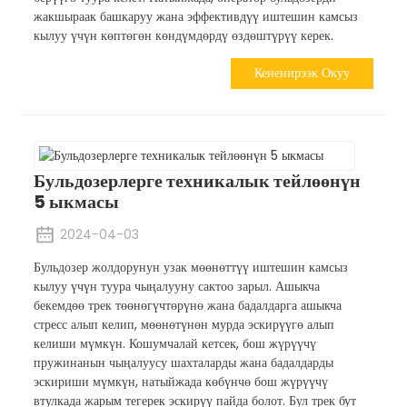
жакшыраак башкаруу жана эффективдүү иштешин камсыз
кылуу үчүн көптөгөн көндүмдөрдү өздөштүрүү керек.
Кененирээк Окуу
Бульдозерлерге техникалык тейлөөнүн
5 ыкмасы
2024-04-03
Бульдозер жолдорунун узак мөөнөттүү иштешин камсыз
кылуу үчүн туура чыңалууну сактоо зарыл. Ашыкча
бекемдөө трек төөнөгүчтөрүнө жана бадалдарга ашыкча
стресс алып келип, мөөнөтүнөн мурда эскирүүгө алып
келиши мүмкүн. Кошумчалай кетсек, бош жүрүүчү
пружинанын чыңалуусу шахталарды жана бадалдарды
эскириши мүмкүн, натыйжада көбүнчө бош жүрүүчү
втулкада жарым тегерек эскирүү пайда болот. Бул трек бут