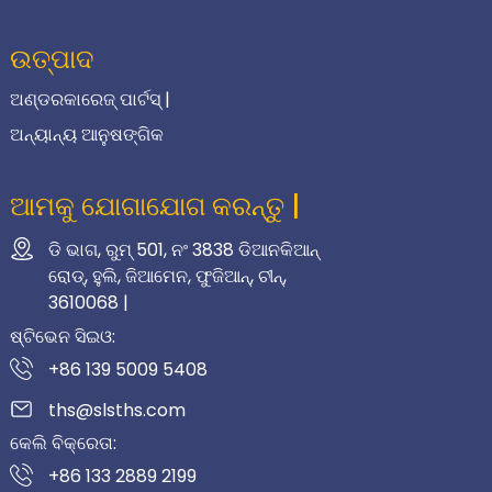
ଉତ୍ପାଦ
ଅଣ୍ଡରକାରେଜ୍ ପାର୍ଟସ୍ |
ଅନ୍ୟାନ୍ୟ ଆନୁଷଙ୍ଗିକ
ଆମକୁ ଯୋଗାଯୋଗ କରନ୍ତୁ |
ଡି ଭାଗ, ରୁମ୍ 501, ନଂ 3838 ଡିଆନକିଆନ୍
ରୋଡ୍, ହୁଲି, ଜିଆମେନ, ଫୁଜିଆନ୍, ଚୀନ୍,
3610068 |
ଷ୍ଟିଭେନ ସିଇଓ:
+86 139 5009 5408
ths@slsths.com
କେଲି ବିକ୍ରେତା:
+86 133 2889 2199