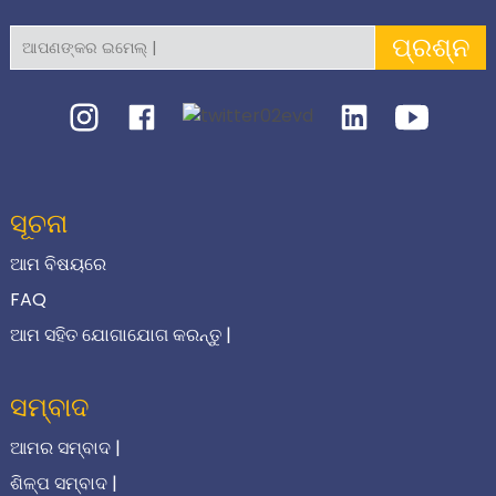
ପ୍ରଶ୍ନ
ସୂଚନା
ଆମ ବିଷୟରେ
FAQ
ଆମ ସହିତ ଯୋଗାଯୋଗ କରନ୍ତୁ |
ସମ୍ବାଦ
ଆମର ସମ୍ବାଦ |
ଶିଳ୍ପ ସମ୍ବାଦ |