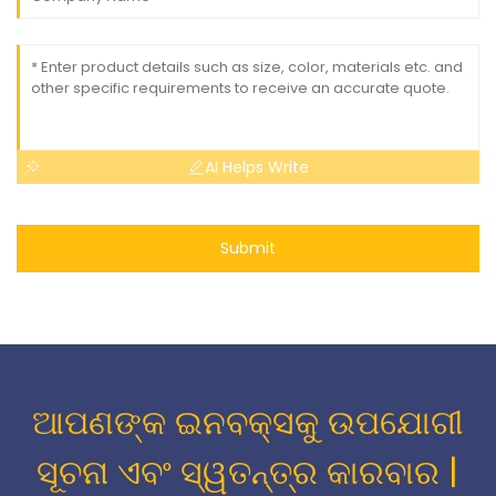
AI Helps Write
Submit
ଆପଣଙ୍କ ଇନବକ୍ସକୁ ଉପଯୋଗୀ
ସୂଚନା ଏବଂ ସ୍ୱତନ୍ତ୍ର କାରବାର |