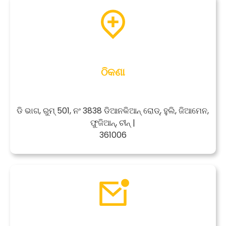
ଠିକଣା
ଡି ଭାଗ, ରୁମ୍ 501, ନଂ 3838 ଡିଆନକିଆନ୍ ରୋଡ୍, ହୁଲି, ଜିଆମେନ,
ଫୁଜିଆନ୍, ଚୀନ୍ |
361006