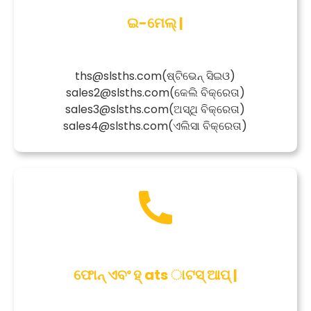
ଇ-ମେଲ୍ |
ths@slsths.com
(ଷ୍ଟିଭେନ୍ ସିଇଓ)
sales2@slsths.com
(କେଲି ବିକ୍ରେତା)
sales3@slsths.com
(ଅସ୍ଥି ବିକ୍ରେତା)
sales4@slsths.com
(ଏଲିସା ବିକ୍ରେତା)
ଫୋନ୍ ଏବଂ ହ୍ ats ାଟସ୍ ଆପ୍ |