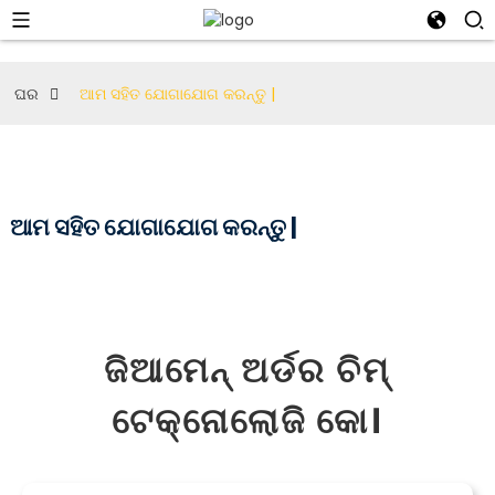
ଘର
ଆମ ସହିତ ଯୋଗାଯୋଗ କରନ୍ତୁ |
ଆମ ସହିତ ଯୋଗାଯୋଗ କରନ୍ତୁ |
ଜିଆମେନ୍ ଅର୍ଡର ଚିମ୍
ଟେକ୍ନୋଲୋଜି କୋ।