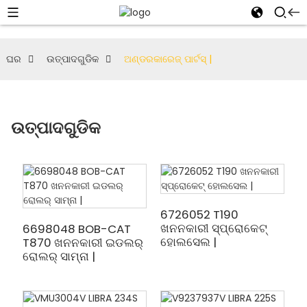
ଘର
ଉତ୍ପାଦଗୁଡିକ
ଅଣ୍ଡରକାରେଜ୍ ପାର୍ଟସ୍ |
ଉତ୍ପାଦଗୁଡିକ
6726052 T190
ଖନନକାରୀ ସ୍ପ୍ରୋକେଟ୍
6698048 BOB-CAT
ହୋଲସେଲ |
T870 ଖନନକାରୀ ଇଡଲର୍
ରୋଲର୍ ସାମ୍ନା |