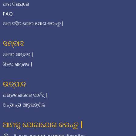
ଆମ ବିଷୟରେ
FAQ
ଆମ ସହିତ ଯୋଗାଯୋଗ କରନ୍ତୁ |
ସମ୍ବାଦ
ଆମର ସମ୍ବାଦ |
ଶିଳ୍ପ ସମ୍ବାଦ |
ଉତ୍ପାଦ
ଅଣ୍ଡରକାରେଜ୍ ପାର୍ଟସ୍ |
ଅନ୍ୟାନ୍ୟ ଆନୁଷଙ୍ଗିକ
ଆମକୁ ଯୋଗାଯୋଗ କରନ୍ତୁ |