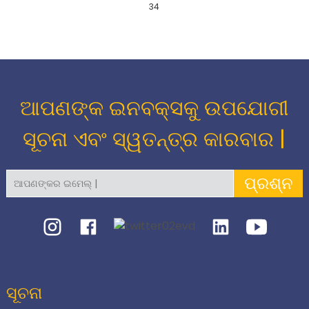
34
ଆପଣଙ୍କ ଇନବକ୍ସକୁ ଉପଯୋଗୀ
ସୂଚନା ଏବଂ ସ୍ୱତନ୍ତ୍ର କାରବାର |
ପ୍ରଶ୍ନ
ସୂଚନା