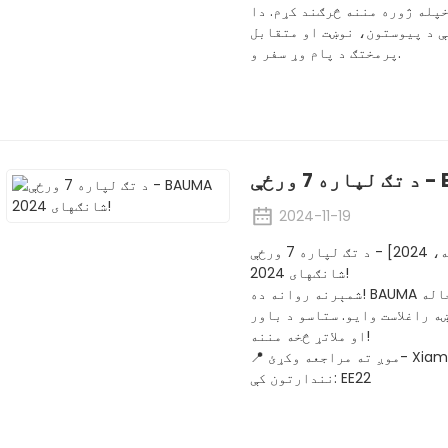
خپله ژوره مننه څرګند کړم. دا
ې د پیوستون، نوښت او متقابل
پرمختګ د پام وړ سفر و.
2024-11-19
ژیامین، چین - [نومبر، 19مه، 2024] - د تګ لپاره 7 ورځې - BAUMA
شانګهای 2024!
شمېرنه روانه ده! BAUMA شانګهای ته یوازې د 7 ورځو سره ، موږ خوشحاله
ه راغلاست وایو. ستاسو د باور
او ملاتړ څخه مننه!
📍 موږ ته مراجعه وکړئ- Xiamen Order Chime Technology Co., Ltd.، په
نندارتون کې: EE22