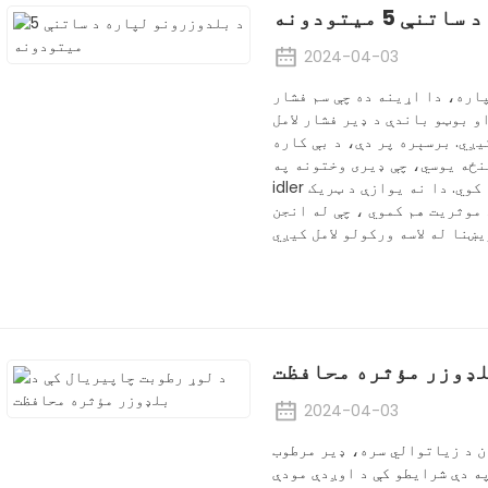
 5 میتودونه
2024-04-03
اره، دا اړینه ده چې سم فشار
و بوټو باندې د ډیر فشار لامل
یږي. برسېره پر دې، د بې کاره
نځه یوسي، چې ډیری وختونه په
idler بوشنګ کې د نیمه سرکلر جامې نمونې پایله کوي. دا نه یوازې د ټریک
موثریت هم کموي ، چې له انجن
لډوزر مؤثره محافظت
2024-04-03
ن د زیاتوالي سره، ډیر مرطوب
ه دې شرایطو کې د اوږدې مودې