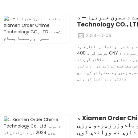
 سمون خبرتیا – د Xiamen Order Chime
2024-10-08
 د پام وړ زیاتوالی راغلی، په
هر ټن کې د 400 CNY څخه ډیر قیمتونه. د ډیریدونکي لګښتونو سربیره ، د
ي ، کوم چې د اکمالاتو لړۍ ته
چې شفافیت ته ژمن دی او د لوړ
 سره زموږ په عملیاتو کې د دې
فاکتورونو اغیز ارزولی.
د Xiamen Order Chime Technology Co., Ltd د
یندنې او بلدوزر زیرمو پرزې
دارې ته وړاندې کوي