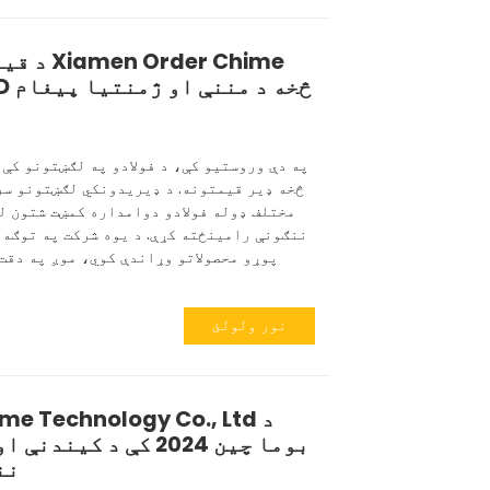
د قیمت د
Technology CO., LTD څخه د مننې او ژمنتیا پیغام
په دې وروستیو کې، د فولادو په لګښتونو کې
مختلف ډوله فولادو دوامداره کمښت شتون لر
ننګونې رامینځته کړې. د یوه شرکت په توګه 
پوړو محصولاتو وړاندې کوي، موږ په دقت
نور ولولئ
بوما چین 2024 کې د ک
نن