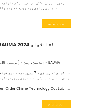
زموږ د پراخ ملاتړ او بریالیتوب لپاره 
نندارتون یوازې یوه پیښه نه وه، بلک
نور ولولئ
د تګ لپاره 7 ورځې - BAUMA شانګهای 2024!
یو چې زموږ فابریکې ته د ډیری پیرودونکو ښ
نور ولولئ