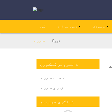
محصولات
زموږ په اړه
کور
کور
خبرونه
د خبرونو کټګورۍ
ه
د صنعت خبرونه
زمونږ خبرونه
ځانګړی خبرونه