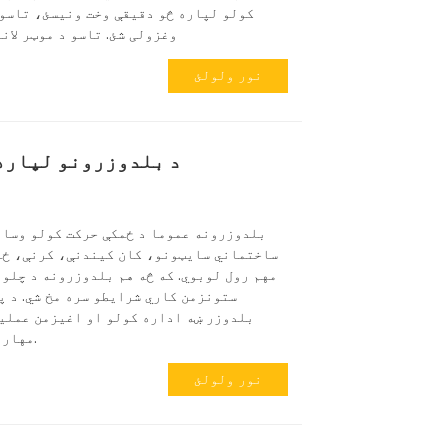
کولو لپاره څو دقیقې وخت ونیسئ، تاسو 
وغزولی شئ. تاسو د موټر لان
نور ولولئ
د بلدوزرونو لپاره 7 عملیاتي لارښوو
بلدوزرونه عموما د ځمکې حرکت کولو وسای
ساختماني سایټونو، کان کیندنې، کرنې، ځن
مهم رول لوبوي. که څه هم بلدوزرونه د چلول
ستونزمن کاري شرایطو سره مخ شي. د پ
بلدوزر ښه اداره کولو او اغیزمن عملی
مهارتونو مهارتونو ته اړتیا ولري.
نور ولولئ