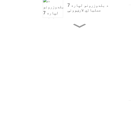
د بلدوزرونو لپاره 7
عملیاتي لارښوونې
د بلدوزرونو لپاره د
ساتنې 5 میتودونه
په لوړ رطوبت کې د
بلدوزر اغیزمن محافظت ...
د استخراج د لوړ تودوخې
ننګونو اداره کول ...
څنګه کولای شو چی په لوړه
تودوخه کې لوډر/کچه
کوونکی چیک کړو...