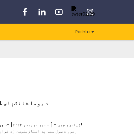
Pashto
د بوما شانګهای 2024 تعقیب څخه مننه
د بوما شانګهای 2024 تعقیب مننه!
ژیامن، چین – [دسمبر دریمه، ۲۰۲۴] –