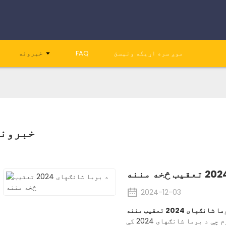
موږ سره اړیکه ونیسئ
FAQ
خبرونه
خبرون
2024-12-03
زموږ د ټول ټیم ​​په استازیتوب، زه غواړم چې د بوما شانګهای 2024 کې