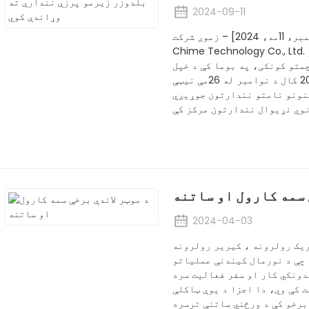
2024-09-11
ژیامین، چین – [سپتمبر، 11مه، 2024] – زموږ شرکت، Xiamen Order
Chime Technology Co., Ltd. د 16 کلونو صنعت تجربې سره د کیندلو او
متو کونکی، په بوما کې د خپل
ګډون اعلانولو لپاره خوښ دی. د چين د 2024 کال د نوامبر له 26مې نيټې
 ماشينونو نامتو نندارتون جوړيږي
 سمه کارول او ساتنه
2024-04-03
ونه ، کیریر رولرونه ، idler ، سپروکیټ
 چې د نورمال کیندنې عملیاتو
دونکي کار او سفر فعالیت سره
ت کې وي، دا اجزا د یوې ټاکلې
 برخو کې د ورځني ساتنې ترسره