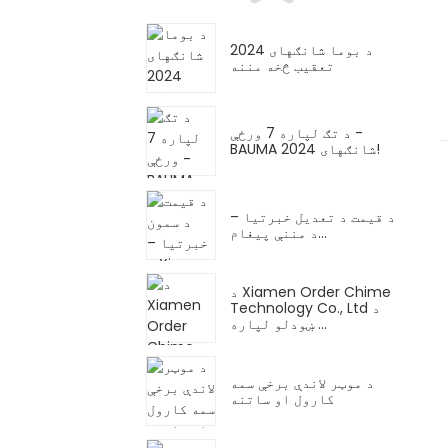
د بوما شانګهای 2024
تعقیب څخه مننه
د تګ لپاره 7 ورځې -
BAUMA شانګهای 2024!
د قیمت د تعدیل خبرتیا –
د مننې پیغام...
د Xiamen Order Chime
Technology Co., Ltd د
ښودلو لپاره ...
د موټر لاندې برخې سمه
کارول او ساتنه