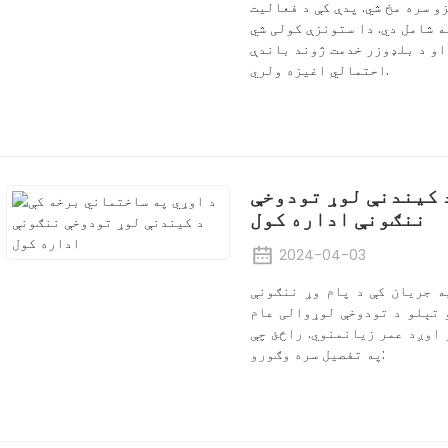
 سره مخ شي. پدې کې د فعالیت
 شامل دي. دا ستونزې کولی شي
او د بلډوزر خدمت ژوند باندې
احتمالي اغیزه ولري.
 کیندنې لوړ تودوخې
ننګونې اداره کول
2024-04-03
ه جریان کې د پام وړ ننګونې
و تېلو د تودوخې لوړوالی عام
 اوږد عمر زیانمنوي. راځئ چې
په تفصیل سره وګورو: