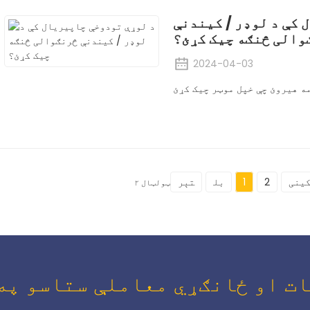
 کې د لوډر / کیندنې
والی څنګه چیک کړئ؟
2024-04-03
ینی
2
1
بل
تېر
ټولټال ۲