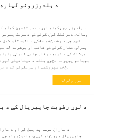
د بلدوزرونو لپاره د ساتنې
د بلدوزر ټریکونو اوږد عمر تضمین کولو لپ
وساتئ. ډیر کلک کول کولی شي د ټریک پنونو ا
شي، چې د وخت څخه مخکې د اغوستلو لامل ک
پسرلي فشار کولی شي شافټ او بوشونه له می
بوټانو پیچونه غځوي بلکه د میخانیکي لیږد 
څخه سپروکیټ او ټریکونو ته د بریښنا له لاسه ورکولو لامل کیږي.
نور ولولئ
د لوړ رطوبت چاپیریال کې د ب
د باران موسم په پیل کې او د بارا
چاپیریال ډیر ځله کیږي. بلدوزرونه چې پ