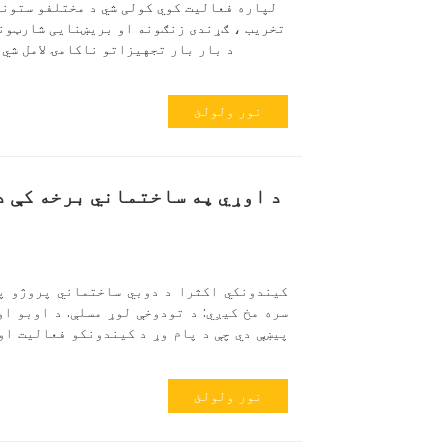
لپاره فعالیت کوي کولی شي د مختلفو ستونزو
تخریب ، ګړندی زنګونه او بریښنایی شارټونه
د بار بار تجهیزاتو ناکامۍ لامل شي 
نور ولولئ
د اوړي په ساختماني برخه کې د
کیندونکي اکثرا د دوبي ساختماني پروژو پ
سره مخ کیږي: د تودوخې لوړ مسلې. د اوبو ا
پیښې دي چې د پام وړ د کیندونکو فعالیت او
نور ولولئ