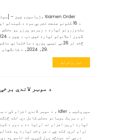
بلدوزرونو لپاره د زیرمو پرزو یو مخکښ چ
څخه تر 26مې نيټې پورې د ساختماني
29، 2024، د شانګهای نوي نړیوال نندارتون مرکز کې.
نور ولولئ
د موټر لاندې برخې
د موټر لاندې اجزاو کې د ټریک رولر
او د ټریک بوټانو مجلس شامل دي. لکه څنګه
لپاره اړین اجزاو ته اړتیا ده ، دوی د کین
تړاو لري. کله چې د هر وخت لپاره په فعالی
درجې له مینځه وړل کیږي. که تاسو په دې