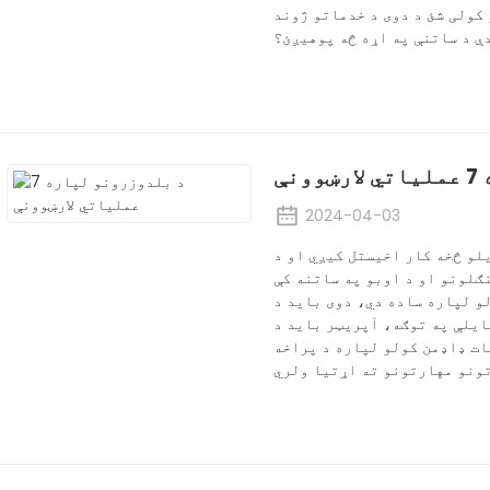
کولی شئ د دوی د خدماتو ژوند
دې د ساتنې په اړه څه پوهیږئ؟
نې
2024-04-03
لو څخه کار اخیستل کیږي او د
ګلونو او د اوبو په ساتنه کې
و لپاره ساده دي، دوی باید د
ایلې په توګه، آپریټر باید د
ات ډاډمن کولو لپاره د پراخه