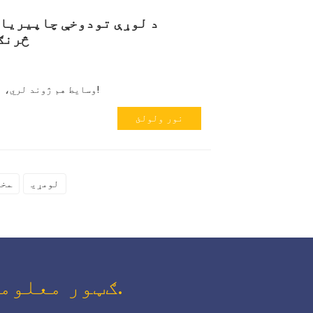
د لوړې تودوخې چاپیریال
څرنګ
وسایط هم ژوند لري، مه هیروئ چې خپل موټر چیک کړئ!
نور ولولئ
لومړی
مخک
ګټور معلومات او ځانګړي معاملې ستاسو په ان باکس کې.