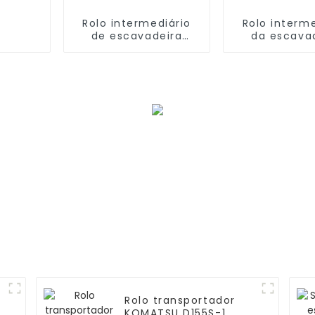
Rolo intermediário
Rolo interme
de escavadeira
da escava
KOMATSU 124-30-
KOMATSU 13
00102 D41 por
00285 D50
atacado
Rolo transportador
KOMATSU D155S-1