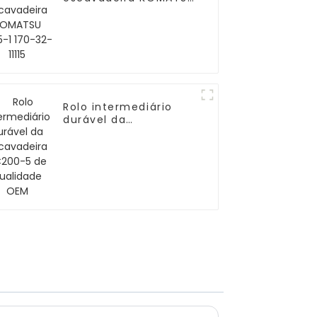
D155-1 170-32-11115
Rolo intermediário
durável da
escavadeira PC200-5
de qualidade OEM