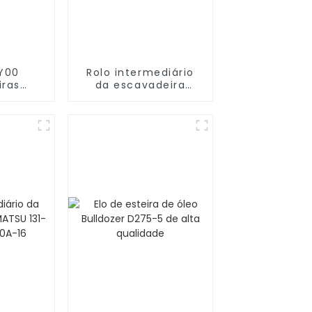
Y00
Rolo intermediário
iras
da escavadeira
R 227
KOMATSU 141-30-
ller
00063 D55S-3