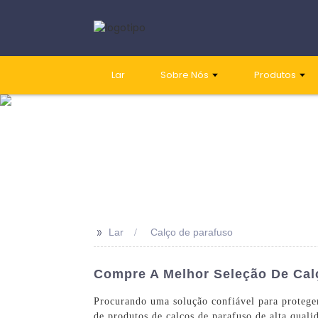
Lar
Sobre Nós
Produtos
>>
Lar
Calço de parafuso
Compre A Melhor Seleção De Cal
Procurando uma solução confiável para proteg
de produtos de calços de parafuso de alta quali