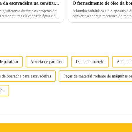
Gerenciando os desafios de alta temperatura da escavadeira na construção de verão
ignificativo durante os projetos de
A bomba hidráulica é o dispositivo d
converte a energia mecânica do motor
ivamente...
ocupa uma área muito grande.
de parafuso
Arruela de parafuso
Dente de martelo
Adaptado
 de borracha para escavadeiras
Peças de material rodante de máquinas p
ção