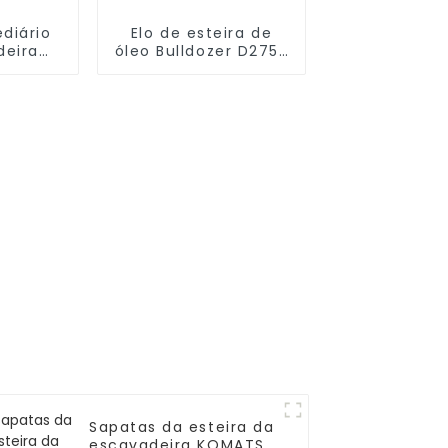
diário
Elo de esteira de
deira
óleo Bulldozer D275-
1-30-
5 de alta qualidade
A-16
Sapatas da esteira da
escavadeira KOMATSU