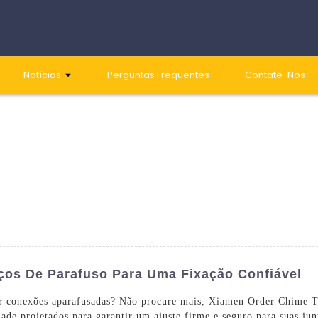
Notícias
Perguntas Frequentes
Contate-Nos
ços De Parafuso Para Uma Fixação Confiável
er conexões aparafusadas? Não procure mais, Xiamen Order Chime 
dade projetados para garantir um ajuste firme e seguro para suas jun