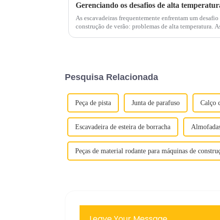
As escavadeiras frequentemente enfrentam um desafio s
construção de verão: problemas de alta temperatura. As temperaturas elevadas da água e do
óleo são ocorrências comuns que prejudicam significat
Pesquisa Relacionada
Peça de pista
Junta de parafuso
Calço 
Escavadeira de esteira de borracha
Almofadas
Peças de material rodante para máquinas de constru
Leave Your Message