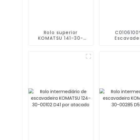
Rolo superior
C0106100
KOMATSU 141-30-
Escavade
00566E D65EX-15
CATERPILLA
Carrier Ro