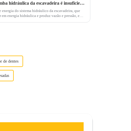
O fornecimento de óleo da bomba hidráulica da escavadeira é insuficiente, a pressão não pode aumentar, como fazer?
e energia do sistema hidráulico da escavadeira, que
 em energia hidráulica e produz vazão e pressão, e
r de dentes
esadas