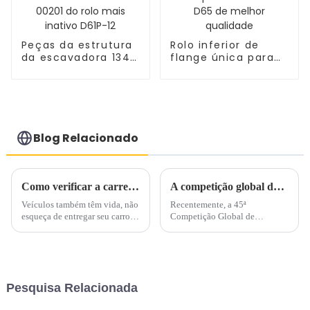
Peças da estrutura
Rolo inferior de
da escavadora 134-
flange única para
30-00201 do rolo
escavadeira D65 de
mais inativo D61P-12
melhor qualidade
Blog Relacionado
Como verificar a carregadeira/escavadeira em ambiente de alta temperatura?
A competição global de competências da Komatsu foi realizada com sucesso no Japão
Veículos também têm vida, não
Recentemente, a 45ª
esqueça de entregar seu carro
Competição Global de
para fazer a verificação!
Habilidades da Komatsu foi
realizada com sucesso no
Japão. A 45ª Competição
Global de Habilidades da
Komatsu foi realizada nas
Pesquisa Relacionada
fábricas de Ibaraki, Osaka e
Himi da Komatsu no Japão.