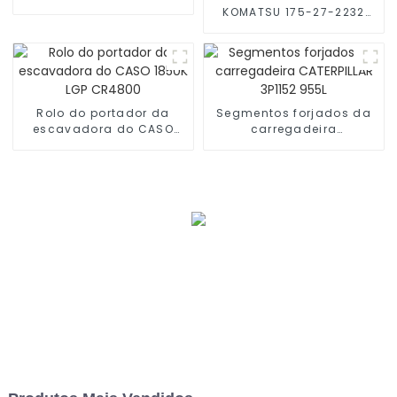
Segmento
KOMATSU 175-27-2232
forjou o segmento
D150A-1
Rolo do portador da
Segmentos forjados da
escavadora do CASO
carregadeira
1850K LGP CR4800
CATERPILLAR 3P1152 955L