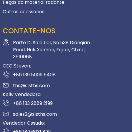
Peças do material rodante
Outros acessórios
CONTATE-NOS
Parte D, Sala 501, No.538 Dianqian
Road, Huli, Xiamen, Fujian, China,
3610068.
CEO Steven:
+86 139 5009 5408
ths@slsths.com
Kelly Vendedora:
+86 133 2889 2199
sales2@slsths.com
Vendedor Ossudo:
+86 189 6031 8911