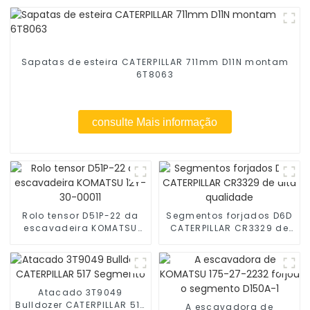
Sapatas de esteira CATERPILLAR 711mm D11N montam
6T8063
consulte Mais informação
Rolo tensor D51P-22 da
Segmentos forjados D6D
escavadeira KOMATSU
CATERPILLAR CR3329 de
12Y-30-00011
alta qualidade
Atacado 3T9049
Bulldozer CATERPILLAR 517
A escavadora de