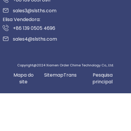
sales3@slsths.com
Elisa Vendedora:
+86 139 0505 4696
sales4@slsths.com
Copyright@2024 Xiamen Order Chime Technology Co., Ltd.
Mapa do
SitemapTrans
Pesquisa
site
principal