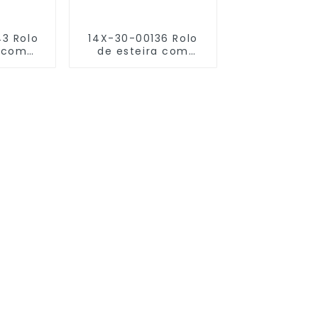
3 Rolo
14X-30-00136 Rolo
a com
de esteira com
upla
flange dupla
75A-1
KOMATSU D60A-8