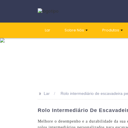
Lar
Sobre Nós
Produtos
>>
Lar
Rolo intermediário de escavadeira p
Rolo Intermediário De Escavadei
Melhore o desempenho e a durabilidade da sua e
rolos intermediários personalizados para escava