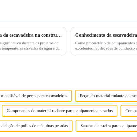
Gerenciando os desafios de alta temperatura da escavadeira na construção de verão
Conhecimento da escavadeira 
ignificativo durante os projetos de
Como proprietário de equipamentos d
excelentes habilidades de condução 
ivamente...
descrever facilmente suas vantagens,
r confiável de peças para escavadeiras
Peças do material rodante da esc
Componentes do material rodante para equipamentos pesados
Compon
delação de polias de máquinas pesadas
Sapatas de esteira para equipam