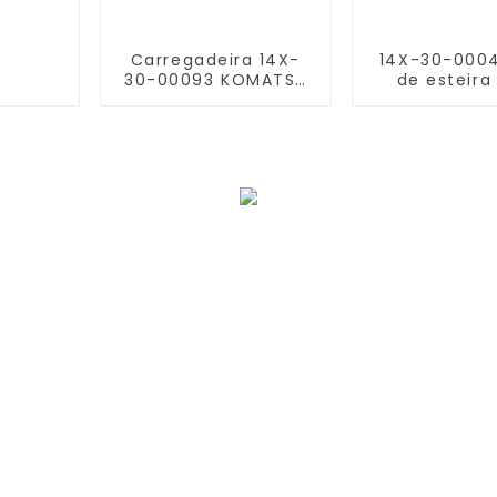
Carregadeira 14X-
14X-30-0004
30-00093 KOMATSU
de esteir
D85ESS-2A D/F Rolo
flange d
de esteira
KOMATSU D