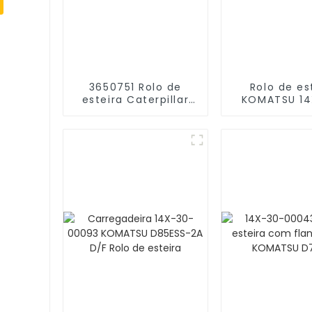
3650751 Rolo de
Rolo de es
esteira Caterpillar
KOMATSU 14
D6K Bulldozer D/F
00043 Bull
D65EX-17