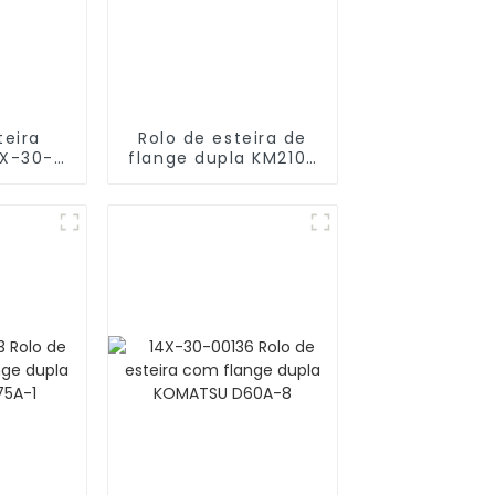
teira
Rolo de esteira de
X-30-
flange dupla KM2102
dozer
Bulldozer D65E-12
 D/F