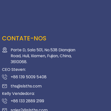
CONTATE-NOS
Parte D, Sala 501, No.538 Dianqian
Road, Huli, Xiamen, Fujian, China,
3610068.
CEO Steven:
+86 139 5009 5408
ths@slsths.com
Kelly Vendedora:
+86 133 2889 2199
sales2@slsths.com