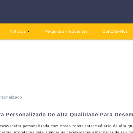
Notícias
Perguntas Frequentes
Contate-Nos
ersonalizado
ra Personalizado De Alta Qualidade Para Dese
scavadeira personalizada com nosso rolete intermediário de alta qu
deiras, projetados para atender às necessidades específicas de seu 