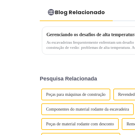
Blog Relacionado
As escavadeiras frequentemente enfrentam um desafio s
construção de verão: problemas de alta temperatura. As temperaturas elevadas da água e do
óleo são ocorrências comuns que prejudicam significat
Pesquisa Relacionada
Peças para máquinas de construção
Revendedo
Componentes do material rodante da escavadeira
Peças de material rodante com desconto
Remo