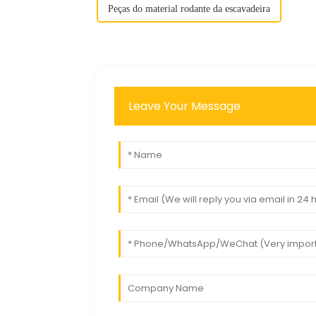
Peças do material rodante da escavadeira
Leave Your Message