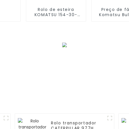
Rolo de esteira
Preço de f
KOMATSU 154-30-
Komatsu Bul
01051 D85EX-15 S/F
D85-15 Rolo
Rolo transportador
CATERPILLAR 977H