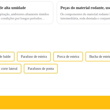
de alta umidade
Peças do material rodante, u
ipitação, ambientes altamente úmidos
Os componentes do material rodante in
intermediária, roda dentada e conjunto de sapata da est
para a operação normal da escavadeira,
de balde
Parafuso de esteira
Porca de esteira
Bucha de estei
corte lateral
Parafusos de ponta