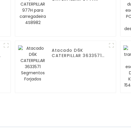
para carregadeira
4S8982
e
Atacado D6K
U
CATERPILLAR 3633571
-
Segmentos Forjados