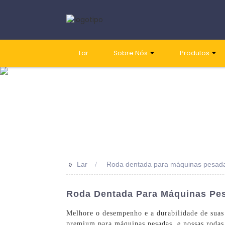
Lar
Sobre Nós
Produtos
>>
Lar
Roda dentada para máquinas pesad
Roda Dentada Para Máquinas Pesa
Melhore o desempenho e a durabilidade de suas
premium para máquinas pesadas, e nossas rodas 