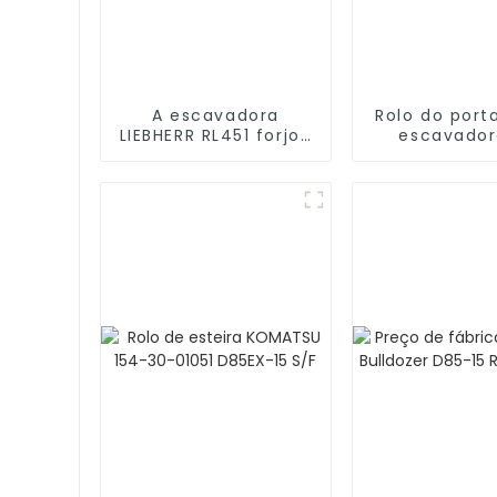
A escavadora
Rolo do port
LIEBHERR RL451 forjou
escavador
o segmento
6K9880 CATE
CATERPILLAR 6T6782
D5G LG