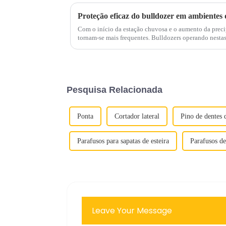
Proteção eficaz do bulldozer em ambientes 
Com o início da estação chuvosa e o aumento da prec
tornam-se mais frequentes. Bulldozers operando nestas condições por longos períodos
podem encontrar um ...
Pesquisa Relacionada
Ponta
Cortador lateral
Pino de dentes 
Parafusos para sapatas de esteira
Parafusos de 
Leave Your Message