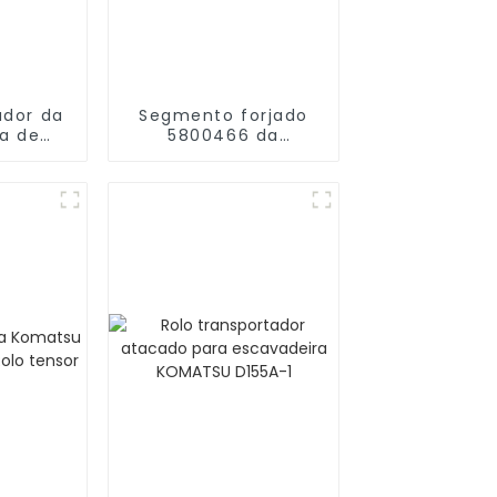
ador da
Segmento forjado
a de
5800466 da
RPILLAR
escavadeira JOHN
P
DEERE 950C