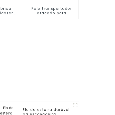
ábrica
Rolo transportador
ldozer
atacado para
 tensor
escavadeira
KOMATSU D155A-1
Elo de esteira durável
da escavadeira