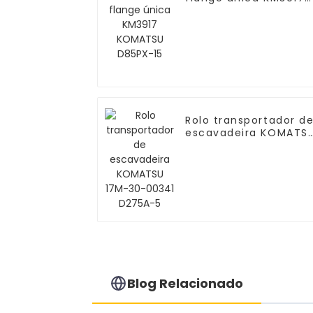
KOMATSU D85PX-15
Rolo transportador d
escavadeira KOMATS
17M-30-00341 D275A
5
Blog Relacionado