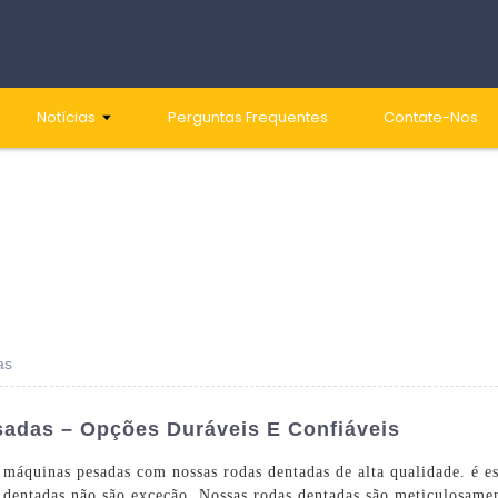
Notícias
Perguntas Frequentes
Contate-Nos
as
das – Opções Duráveis ​​e Confiáveis
 máquinas pesadas com nossas rodas dentadas de alta qualidade. é 
dentadas não são exceção. Nossas rodas dentadas são meticulosament