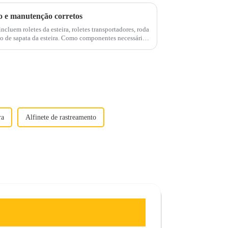
so e manutenção corretos
cluem roletes da esteira, roletes transportadores, roda
eira. Como componentes necessários
 eles estão ligados ao ...
ra
Alfinete de rastreamento