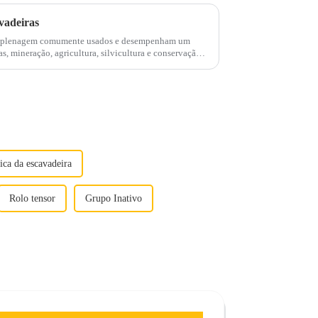
vadeiras
raplenagem comumente usados ​​e desempenham um
s, mineração, agricultura, silvicultura e conservação
ejam simples de operar...
ca da escavadeira
Rolo tensor
Grupo Inativo