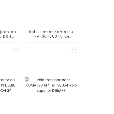
jado da
Rolo tensor Komatsu
a D6H
17A-30-00040 de
istente
venda quente
ste
D155AX-3