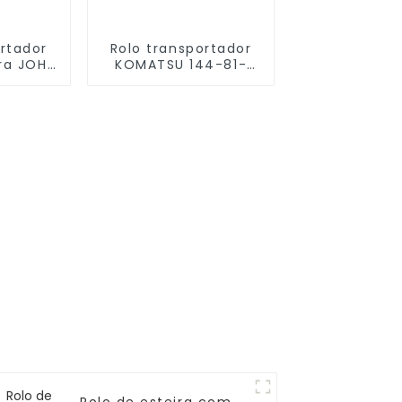
ortador
Rolo transportador
ra JOHN
KOMATSU 144-81-
74848
30054 Rolo superior
GP
D65A-8