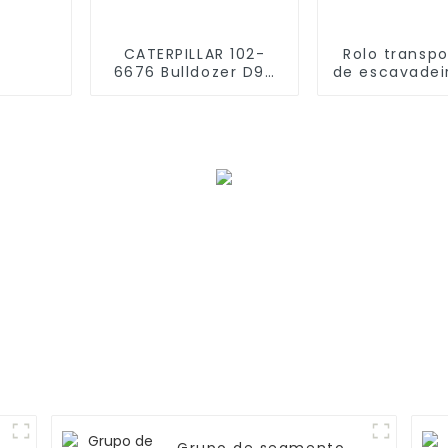
CATERPILLAR 102-
Rolo transp
6676 Bulldozer D9T
de escavadei
segmento forjado
DEERE AT1
CR4687
850C-L