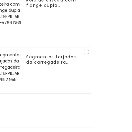
Rolo de esteira com
flange dupla
CATERPILLAR 120-5766
D6R
Segmentos forjados
da carregadeira
CATERPILLAR 3P1152
955L