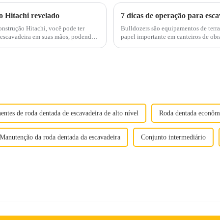
 Hitachi revelado
7 dicas de operação para esca
nstrução Hitachi, você pode ter
Bulldozers são equipamentos de ter
 escavadeira em suas mãos, podendo
papel importante em canteiros de obra
acional...
de água. Embora as escavadeiras s
ntes de roda dentada de escavadeira de alto nível
Roda dentada econômi
Manutenção da roda dentada da escavadeira
Conjunto intermediário