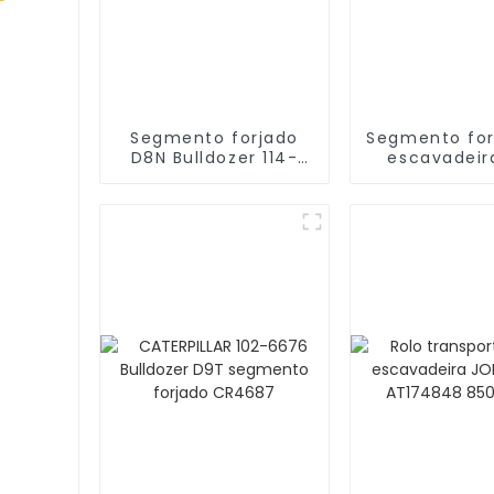
Segmento forjado
Segmento for
D8N Bulldozer 114-
escavadeir
6413 de alta
102-6677 res
qualidade
ao desga