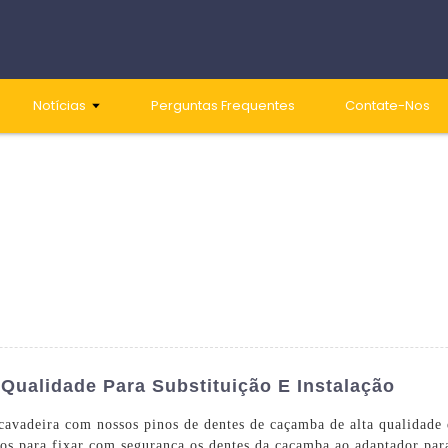
Notícias
Perguntas Frequentes
Contate-Nos
Qualidade Para Substituição E Instalação
escavadeira com nossos pinos de dentes de caçamba de alta qualida
dos para fixar com segurança os dentes da caçamba ao adaptador pa