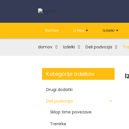
Domov
O Nas
Izdelki
domov
Izdelki
Deli podvozja
Tra
Kategorije izdelkov
I
Drugi dodatki
Deli podvozja
Sklop tirne povezave
Trenirke