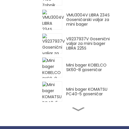
VMU3004V LIBRA 234S
Goseničarski valjar za
mini bager
V9237937V Gosenični
valjar za mini bager
LIBRA 225S
Mini bager KOBELCO
SK60-8 goseničar
Mini bager KOMATSU
PC40-5 goseničar
4719574 Gosenični
valjar za mini bager
LIBRA 230S