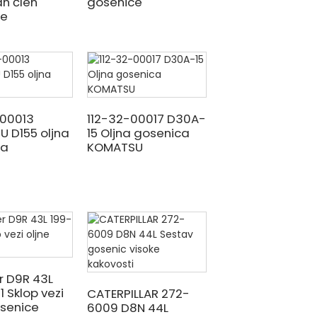
n člen
gosenice
ce
-00013
112-32-00017 D30A-
 D155 oljna
15 Oljna gosenica
ca
KOMATSU
r D9R 43L
 Sklop vezi
CATERPILLAR 272-
osenice
6009 D8N 44L