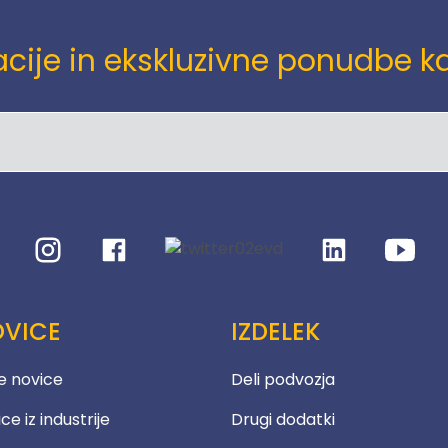
ije in ekskluzivne ponudbe kar
VICE
IZDELEK
e novice
Deli podvozja
ce iz industrije
Drugi dodatki