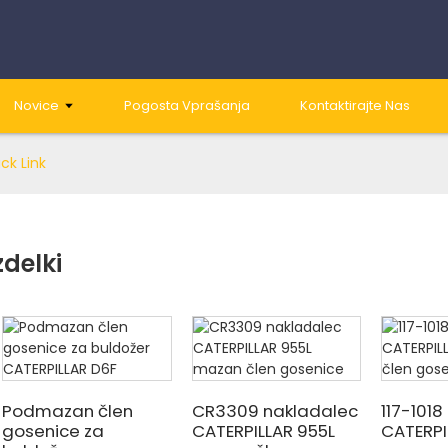
Novice
Pogosta Vprašanja
Kontaktirajte Nas
ck Link
zdelki
Podmazan člen
CR3309 nakladalec
117-101
gosenice za
CATERPILLAR 955L
CATERPI