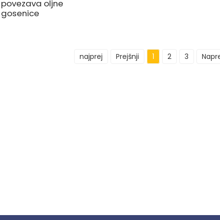
povezava oljne
gosenice
najprej
Prejšnji
1
2
3
Napre