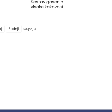
Sestav gosenic
visoke kakovosti
j
Zadnji
Skupaj 3