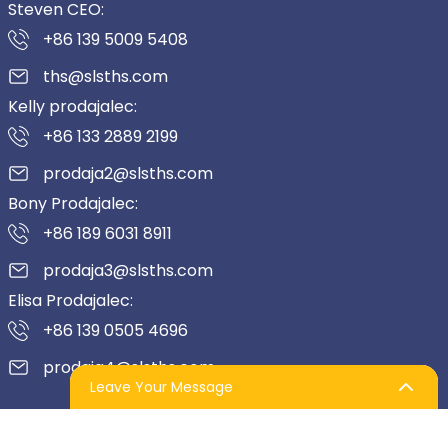
Steven CEO:
+86 139 5009 5408
ths@slsths.com
Kelly prodajalec:
+86 133 2889 2199
prodaja2@slsths.com
Bony Prodajalec:
+86 189 6031 8911
prodaja3@slsths.com
Elisa Prodajalec:
+86 139 0505 4696
prodaja4@slsths.com
Leave Your Message