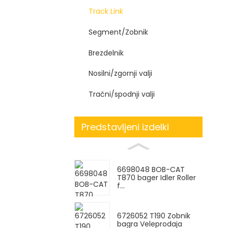
Track Link
Segment/Zobnik
Brezdelnik
Nosilni/zgornji valji
Tračni/spodnji valji
Predstavljeni izdelki
6698048 BOB-CAT
T870 bager Idler Roller
f...
6726052 T190 Zobnik
bagra Veleprodaja