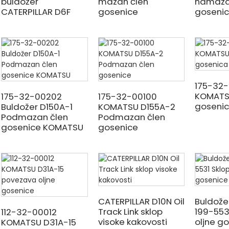
buldožer
mazan člen
namaza
CATERPILLAR D6F
gosenice
goseni
175-32
KOMATSU
175-32-00202
175-32-00100
goseni
Buldožer D150A-1
KOMATSU D155A-2
Podmazan člen
Podmazan člen
gosenice KOMATSU
gosenice
CATERPILLAR D10N Oil
Buldože
Track Link sklop
199-5531
112-32-00012
visoke kakovosti
oljne g
KOMATSU D31A-15