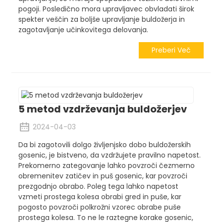
pogoji. Posledično mora upravljavec obvladati širok
spekter veščin za boljše upravljanje buldožerja in
zagotavljanje učinkovitega delovanja.
Preberi Več
5 metod vzdrževanja buldožerjev
2024-04-03
Da bi zagotovili dolgo življenjsko dobo buldožerskih
gosenic, je bistveno, da vzdržujete pravilno napetost.
Prekomerno zategovanje lahko povzroči čezmerno
obremenitev zatičev in puš gosenic, kar povzroči
prezgodnjo obrabo. Poleg tega lahko napetost
vzmeti prostega kolesa obrabi gred in puše, kar
pogosto povzroči polkrožni vzorec obrabe puše
prostega kolesa. To ne le raztegne korake gosenic,