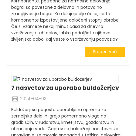
komponente, potrebne za normalno delovanje
bagra, so povezane z delovno in potovalno
zmogljivostjo bagra. Ko delujejo dlje časa, so te
komponente izpostavljene določeni stopnji obrabe.
Če si vzamete nekaj minut časa za dnevno
vzdrževanje teh delov, lahko podaljšate njihovo
življenjsko dobo. Kaj veste o vzdrževanju podvozja?
Preberi Več
7 nasvetov za uporabo buldožerjev
2024-04-03
Buldožerji so pogosto uporabljena oprema za
zemeljska dela in igrajo pomembno vlogo na
gradbiščih, v rudarstvu, kmetijstvu, gozdarstvu in
ohranjanju vode. Čeprav so buldožerji enostavni za
upravljanje, se morajo spopadati s težkimi delovnimi