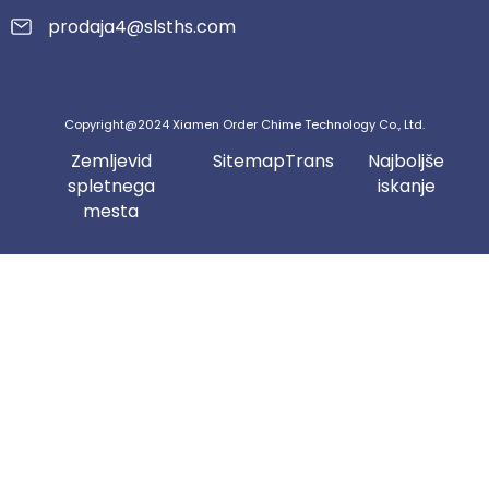
prodaja4@slsths.com
Copyright@2024 Xiamen Order Chime Technology Co., Ltd.
Zemljevid
SitemapTrans
Najboljše
spletnega
iskanje
mesta