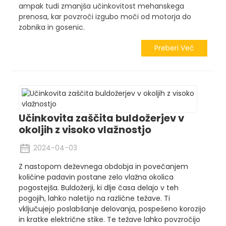
ampak tudi zmanjša učinkovitost mehanskega
prenosa, kar povzroči izgubo moči od motorja do
zobnika in gosenic.
Preberi Več
Učinkovita zaščita buldožerjev v
okoljih z visoko vlažnostjo
2024-04-03
Z nastopom deževnega obdobja in povečanjem
količine padavin postane zelo vlažna okolica
pogostejša. Buldožerji, ki dlje časa delajo v teh
pogojih, lahko naletijo na različne težave. Ti
vključujejo poslabšanje delovanja, pospešeno korozijo
in kratke električne stike. Te težave lahko povzročijo