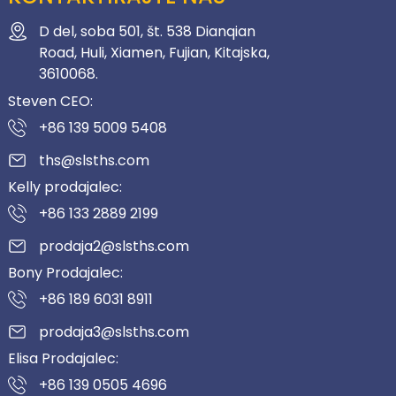
D del, soba 501, št. 538 Dianqian
Road, Huli, Xiamen, Fujian, Kitajska,
3610068.
Steven CEO:
+86 139 5009 5408
ths@slsths.com
Kelly prodajalec:
+86 133 2889 2199
prodaja2@slsths.com
Bony Prodajalec:
+86 189 6031 8911
prodaja3@slsths.com
Elisa Prodajalec:
+86 139 0505 4696