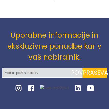
Uporabne informacije in
ekskluzivne ponudbe kar v
vaš nabiralnik.
POVPRAŠEVA