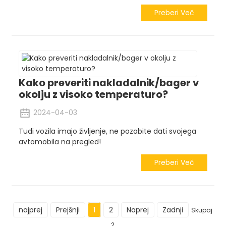
Preberi Več
Kako preveriti nakladalnik/bager v
okolju z visoko temperaturo?
2024-04-03
Tudi vozila imajo življenje, ne pozabite dati svojega
avtomobila na pregled!
Preberi Več
najprej
Prejšnji
1
2
Naprej
Zadnji
Skupaj
2