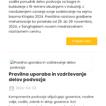
vodilni ponudnik delov podvozja za bagre in
buldožerje s 16-letnimi izkušnjami v industriji, z
navdušenjem oznanja svoje sodelovanje na sejmu
bauma Kitajska 2024. Prestižna razstava gradbene
mehanizacije bo potekala od 26. do 29. novembra,
2024, v Šanghajskem novem mednarodnem
razstavnem centru.
Preberi Več
Pravilna uporaba in vzdrževanje
delov podvozja
2024-04-03
Komponente podvozja vključujejo gosenice, nosilne
valje, vodilo, zobnik in sklop gosenice. Kot