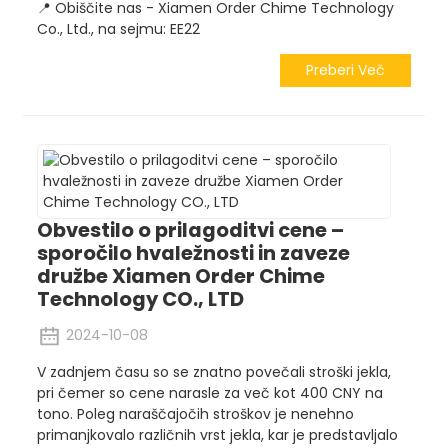
📍 Obiščite nas - Xiamen Order Chime Technology
Co., Ltd., na sejmu: EE22
Preberi Več
Obvestilo o prilagoditvi cene –
sporočilo hvaležnosti in zaveze
družbe Xiamen Order Chime
Technology CO., LTD
2024-10-08
V zadnjem času so se znatno povečali stroški jekla,
pri čemer so cene narasle za več kot 400 CNY na
tono. Poleg naraščajočih stroškov je nenehno
primanjkovalo različnih vrst jekla, kar je predstavljalo