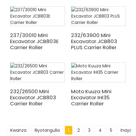
237/30010 Mini
232/63900 Mini
Excavator JCB803E
Excavator JCB803
Carrier Roller
PLUS Carrier Roller
232/26500 Mini
Moto Kuuza Mini
Excavator JCB803
Excavator IHI35
Carrier Roller
Carrier Roller
Kwanza
Iliyotangulia
1
2
3
4
5
Inayof