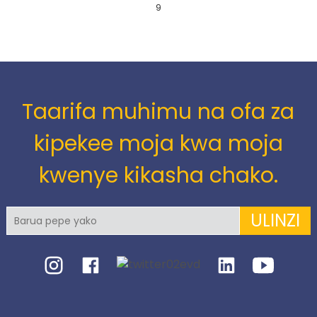
9
Taarifa muhimu na ofa za
kipekee moja kwa moja
kwenye kikasha chako.
ULINZI