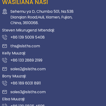
WASILIANA NASI
Sehemu ya D, Chumba 501, Na.538
Dianqian Road,Huli, Xiamen, Fujian,
China, 3610068.
Steven Mkurugenzi Mtendaji:
+86 139 5009 5408
ths@slsths.com
Kelly Muuzaji:
+86 133 2889 2199
sales2@slsths.com
Bony Muuzaji:
+86 189 6031 8911
sales3@slsths.com
Elisa Muuzaji: