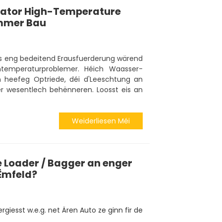
vator High-Temperature
mmer Bau
s eng bedeitend Erausfuerderung wärend
temperaturproblemer. Héich Waasser-
 heefeg Optriede, déi d'Leeschtung an
r wesentlech behënneren. Loosst eis an
Weiderliesen Méi
e Loader / Bagger an enger
Ëmfeld?
rgiesst w.e.g. net Ären Auto ze ginn fir de