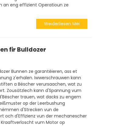
 an eng effizient Operatioun ze
Weiderliesen Méi
n fir Bulldozer
dozer Bunnen ze garantéieren, ass et
pannung z'erhalen. Iwwerschrauwen kann
kstiften a Bëscher verursaachen, wat zu
iert. Zousätzlech kann d'Spannung vum
n d'Bëscher trauen, wat dacks zu engem
eißmuster op der Leerbushung
et nëmmen d'Strecken vun de
rt och d'Effizienz vun der mechanescher
 Kraaftverloscht vum Motor op