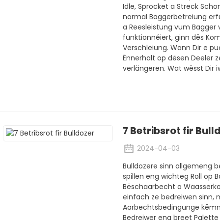
Idle, Sprocket a Streck Sch
normal Baggerbetreiung erfu
a Reesleistung vum Bagger v
funktionnéiert, ginn dës K
Verschleiung. Wann Dir e pue
Ënnerhalt op dësen Deeler z
verlängeren. Wat wësst Dir 
7 Betribsrot fir Bull
2024-04-03
Bulldozere sinn allgemeng
spillen eng wichteg Roll op 
Bëschaarbecht a Waasserkon
einfach ze bedreiwen sinn,
Aarbechtsbedingunge këmm
Bedreiwer eng breet Palette