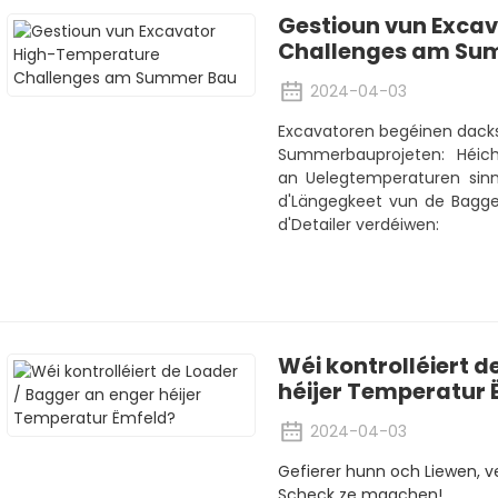
Gestioun vun Exca
Challenges am Su
2024-04-03
Excavatoren begéinen dack
Summerbauprojeten: Héich
an Uelegtemperaturen sinn
d'Längegkeet vun de Bagge
d'Detailer verdéiwen:
Wéi kontrolléiert d
héijer Temperatur 
2024-04-03
Gefierer hunn och Liewen, ve
Scheck ze maachen!