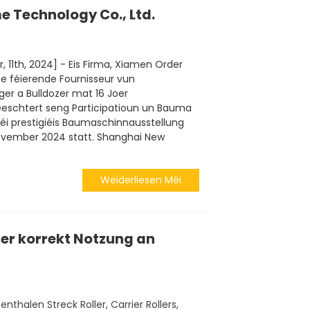
 Technology Co., Ltd.
 11th, 2024] - Eis Firma, Xiamen Order
 e féierende Fournisseur vun
ger a Bulldozer mat 16 Joer
eeschtert seng Participatioun un Bauma
éi prestigiéis Baumaschinnausstellung
November 2024 statt. Shanghai New
Weiderliesen Méi
er korrekt Notzung an
halen Streck Roller, Carrier Rollers,