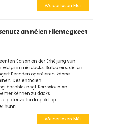
Weiderliesen Méi
 Schutz an héich Fiichtegkeet
eenten Saison an der Erhéijung vun
mfeld ginn méi dacks. Bulldozers, déi an
gert Perioden operéieren, kënne
inen. Dës enthalen
g, beschleunegt Korrosioun an
bleemer kënnen zu dacks
n e potenziellen Impakt op
er hunn.
Weiderliesen Méi