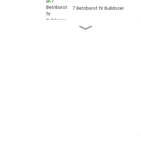
7 Betribsrot fir Bulldozer
5 Ënnerhalt Methoden
fir Bulldozer
Effektive Bulldozer
Schutz bei héijer
Fiichtegkeet ...
Gestioun vun Excavator
High-Temperature
Challenges ...
Wéi kontrolléiert de
Loader / Bagger bei
héijer Temperatur ...