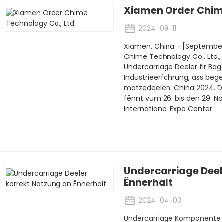
Xiamen Order Chime
2024-09-11
Xiamen, China - [September,
Chime Technology Co., Ltd.,
Undercarriage Deeler fir Bag
Industrieerfahrung, ass beg
matzedeelen. China 2024. D
fënnt vum 26. bis den 29. 
International Expo Center.
Undercarriage Deel
Ënnerhalt
2024-04-03
Undercarriage Komponente ent