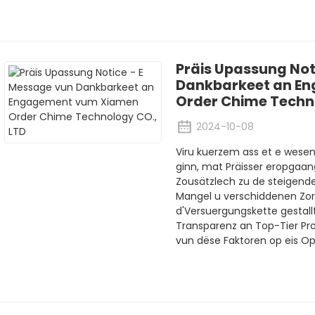
Präis Upassung Not
Dankbarkeet an E
Order Chime Techno
2024-10-08
Viru kuerzem ass et e wesen
ginn, mat Präisser eropgaa
Zousätzlech zu de steigende
Mangel u verschiddenen Zort
d'Versuergungskette gestallt
Transparenz an Top-Tier Pro
vun dëse Faktoren op eis Op