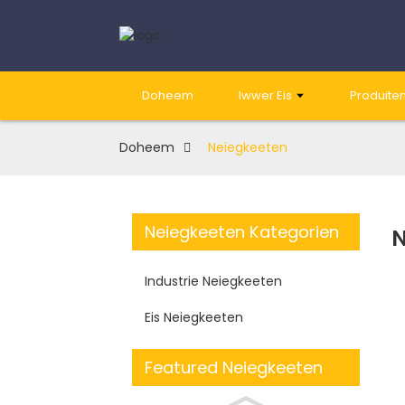
Doheem
Iwwer Eis
Produite
Doheem
Neiegkeeten
Neiegkeeten Kategorien
N
Industrie Neiegkeeten
Eis Neiegkeeten
Featured Neiegkeeten