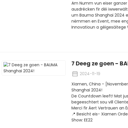
Am Numm vun eiser ganzer E
ausdrécken fir déi iwwerwäl
um Bauma Shanghai 2024 erl
nëmmen en Event, mee eng 
Innovatioun a géigesäitege
7 Deeg ze goen - B
2024-11-19
Xiamen, China – [November,
Shanghai 2024!
De Countdown leeft! Mat jus
begeeschtert sou vill Client
Merci fir Äert Vertrauen an 
📍 Besicht eis- Xiamen Orde
Show: EE22