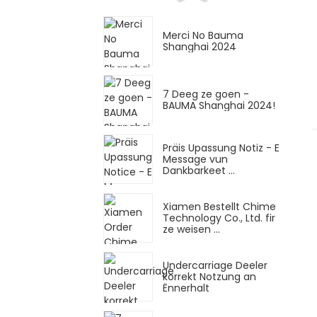
Merci No Bauma
Shanghai 2024
7 Deeg ze goen -
BAUMA Shanghai 2024!
Präis Upassung Notiz - E
Message vun
Dankbarkeet ...
Xiamen Bestellt Chime
Technology Co., Ltd. fir
ze weisen ...
Undercarriage Deeler
korrekt Notzung an
Ënnerhalt