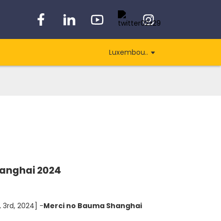
Luxembou..
anghai 2024
3rd, 2024] -
Merci no Bauma Shanghai