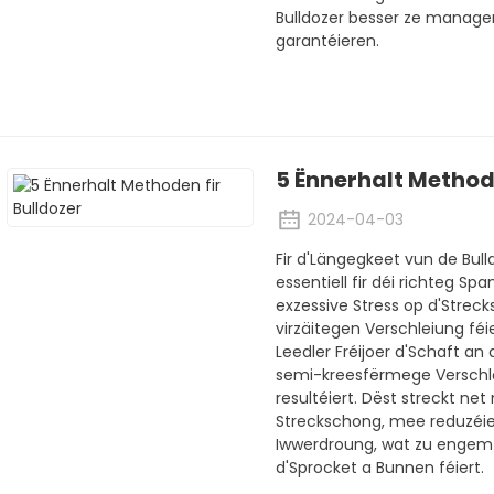
Bulldozer besser ze managen
garantéieren.
5 Ënnerhalt Methode
2024-04-03
Fir d'Längegkeet vun de Bull
essentiell fir déi richteg S
exzessive Stress op d'Strec
virzäitegen Verschleiung fé
Leedler Fréijoer d'Schaft a
semi-kreesfërmege Verschl
resultéiert. Dëst streckt n
Streckschong, mee reduzéie
Iwwerdroung, wat zu engem
d'Sprocket a Bunnen féiert.