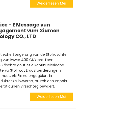
Weiderliesen Méi
ice - E Message vun
ngagement vum Xiamen
logy CO., LTD
tleche Steigerung vun de Stolkäschte
ng vun iwwer 400 CNY pro Tonn.
 Käschte gouf et e kontinuéierleche
e vu Stol, wat Erausfuerderunge fir
 huet. Als Firma engagéiert fir
dukter ze liwweren, hu mir den Impakt
eratiounen virsiichteg bewäert.
Weiderliesen Méi