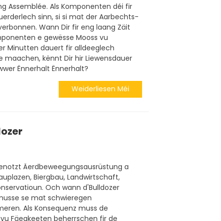
ong Assemblée. Als Komponenten déi fir
erderlech sinn, si si mat der Aarbechts-
erbonnen. Wann Dir fir eng laang Zäit
omponenten e gewësse Mooss vu
r Minutten dauert fir alldeeglech
e maachen, kënnt Dir hir Liewensdauer
iwwer Ënnerhalt Ënnerhalt?
Weiderliesen Méi
dozer
 benotzt Äerdbeweegungsausrüstung a
Bauplazen, Biergbau, Landwirtschaft,
servatioun. Och wann d'Bulldozer
 musse se mat schwieregen
eren. Als Konsequenz muss de
 vu Fäegkeeten beherrschen fir de