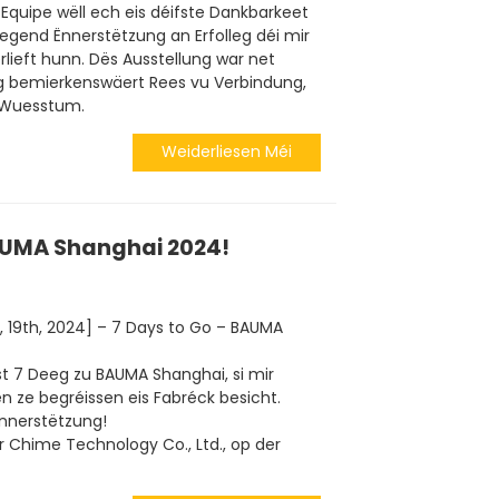
quipe wëll ech eis déifste Dankbarkeet
tegend Ënnerstëtzung an Erfolleg déi mir
ieft hunn. Dës Ausstellung war net
bemierkenswäert Rees vu Verbindung,
 Wuesstum.
Weiderliesen Méi
AUMA Shanghai 2024!
 19th, 2024] – 7 Days to Go – BAUMA
t 7 Deeg zu BAUMA Shanghai, si mir
en ze begréissen eis Fabréck besicht.
Ënnerstëtzung!
r Chime Technology Co., Ltd., op der