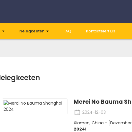
n
Neiegkeeten
FAQ
Kontaktéiert Eis
eiegkeeten
Merci No Bauma Sh
2024-12-03
Xiamen, China - [Dezember, 
2024!