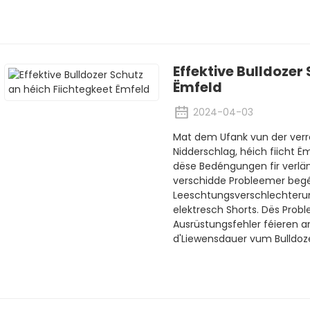
Effektive Bulldozer
Ëmfeld
2024-04-03
Mat dem Ufank vun der verr
Nidderschlag, héich fiicht Ë
dëse Bedéngungen fir verlän
verschidde Probleemer begé
Leeschtungsverschlechterun
elektresch Shorts. Dës Pro
Ausrüstungsfehler féieren a
d'Liewensdauer vum Bulldoz